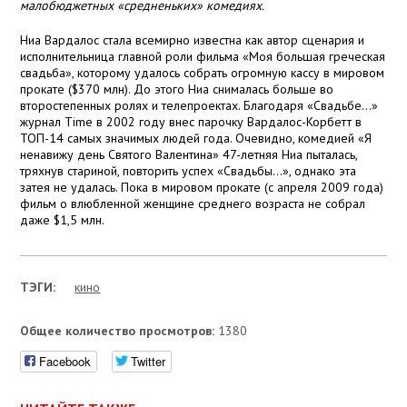
малобюджетных «средненьких» комедиях.
Ниа Вардалос стала всемирно известна как автор сценария и
исполнительница главной роли фильма «Моя большая греческая
свадьба», которому удалось собрать огромную кассу в мировом
прокате ($370 млн). До этого Ниа снималась больше во
второстепенных ролях и телепроектах. Благодаря «Свадьбе…»
журнал Time в 2002 году внес парочку Вардалос-Корбетт в
ТОП-14 самых значимых людей года. Очевидно, комедией «Я
ненавижу день Святого Валентина» 47-летняя Ниа пыталась,
тряхнув стариной, повторить успех «Свадьбы…», однако эта
затея не удалась. Пока в мировом прокате (с апреля 2009 года)
фильм о влюбленной женщине среднего возраста не собрал
даже $1,5 млн.
ТЭГИ:
кино
Общее количество просмотров:
1380
Facebook
Twitter