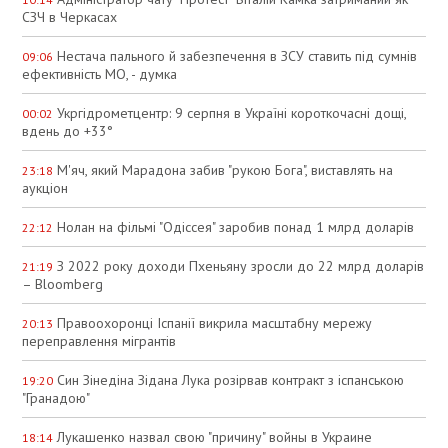
СЗЧ в Черкасах
Нестача пального й забезпечення в ЗСУ ставить під сумнів
09:06
ефективність МО, - думка
Укргідрометцентр: 9 серпня в Україні короткочасні дощі,
00:02
вдень до +33°
М'яч, який Марадона забив "рукою Бога", виставлять на
23:18
аукціон
Нолан на фільмі "Одіссея" заробив понад 1 млрд доларів
22:12
З 2022 року доходи Пхеньяну зросли до 22 млрд доларів
21:19
– Bloomberg
Правоохоронці Іспанії викрила масштабну мережу
20:13
переправлення мігрантів
Син Зінедіна Зідана Лука розірвав контракт з іспанською
19:20
"Гранадою"
Лукашенко назвал свою "причину" войны в Украине
18:14