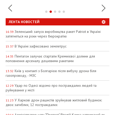
ЛЕНТА НОВОСТЕЙ
Зеленський: запуск виробництва ракет Patriot в Україні
16:39
затягнеться на роки через бюрократію
В Україні зафіксовано землетрус
15:37
Пентагон залучає стартапи Кремнієвої долини для
14:35
поповнення арсеналу дешевими ракетами
Київ у контакті з Болгарією після вибуху дрона біля
13:32
газопроводу, - МЗС
Удар по Одесі: відомо про постраждалих людей та
12:29
руйнування у місті
У Харкові дрон рашистів зруйнував житловий будинок:
11:23
двоє загиблих, 12 постраждалих
Адміністратор чату "Протест" Віталій Камка затриманий як
10:14