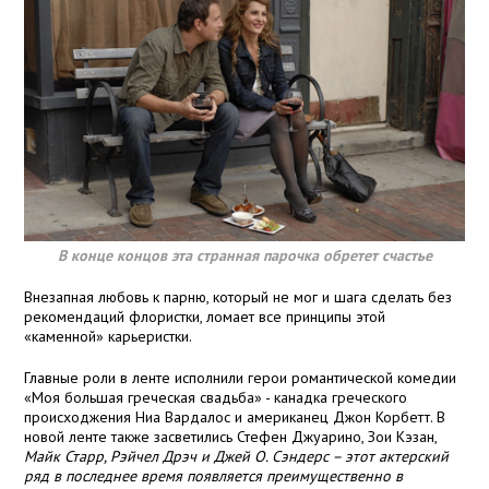
В конце концов эта странная парочка обретет счастье
Внезапная любовь к парню, который не мог и шага сделать без
рекомендаций флористки, ломает все принципы этой
«каменной» карьеристки.
Главные роли в ленте исполнили герои романтической комедии
«Моя большая греческая свадьба» - канадка греческого
происходжения Ниа Вардалос и американец Джон Корбетт. В
новой ленте также засветились Стефен Джуарино, Зои Кэзан,
Майк Старр, Рэйчел Дрэч и Джей О. Сэндерс – этот актерский
ряд в последнее время появляется преимущественно в