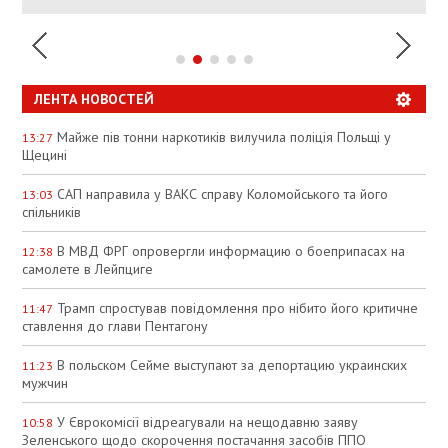
ЛЕНТА НОВОСТЕЙ
Майже пів тонни наркотиків вилучила поліція Польщі у
13:27
Щецині
САП направила у ВАКС справу Коломойського та його
13:03
спільників
В МВД ФРГ опровергли информацию о боеприпасах на
12:38
самолете в Лейпциге
Трамп спростував повідомлення про нібито його критичне
11:47
ставлення до глави Пентагону
В польском Сейме выступают за депортацию украинских
11:23
мужчин
У Єврокомісії відреагували на нещодавню заяву
10:58
Зеленського щодо скорочення постачання засобів ППО