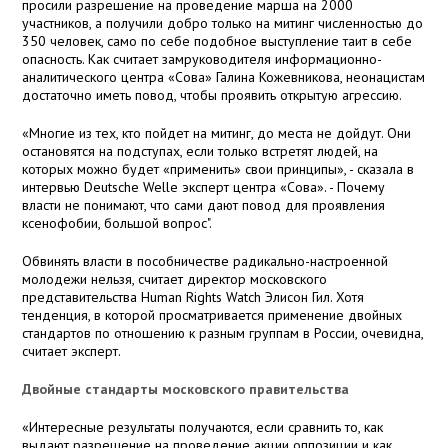
просили разрешение на проведение марша на 2000
участников, а получили добро только на митинг численностью до
350 человек, само по себе подобное выступление таит в себе
опасность. Как считает замруководителя информационно-
аналитического центра «Сова» Галина Кожевникова, неонацистам
достаточно иметь повод, чтобы проявить открытую агрессию.
«Многие из тех, кто пойдет на митинг, до места не дойдут. Они
остановятся на подступах, если только встретят людей, на
которых можно будет «применить» свои принципы», - сказала в
интервью Deutsche Welle эксперт центра «Сова». - Почему
власти не понимают, что сами дают повод для проявления
ксенофобии, большой вопрос".
Обвинять власти в пособничестве радикально-настроенной
молодежи нельзя, считает директор московского
представительства Human Rights Watch Элисон Гил. Хотя
тенденция, в которой просматривается применение двойных
стандартов по отношению к разным группам в России, очевидна,
считает эксперт.
Двойные стандарты московского правительства
«Интересные результаты получаются, если сравнить то, как
выдают разрешение на проведение акции оппозиции и как