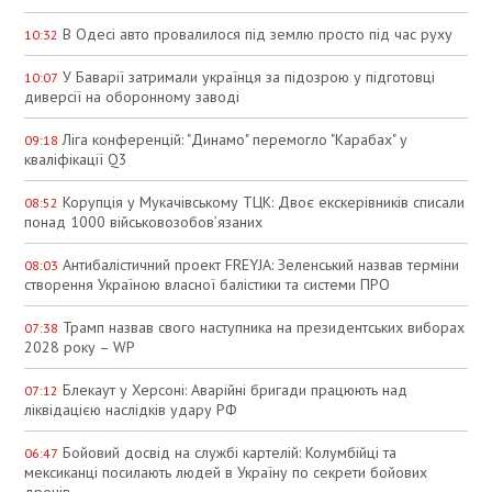
В Одесі авто провалилося під землю просто під час руху
10:32
У Баварії затримали українця за підозрою у підготовці
10:07
диверсії на оборонному заводі
Ліга конференцій: "Динамо" перемогло "Карабах" у
09:18
кваліфікації Q3
Корупція у Мукачівському ТЦК: Двоє екскерівників списали
08:52
понад 1000 військовозобов’язаних
Антибалістичний проект FREYJA: Зеленський назвав терміни
08:03
створення Україною власної балістики та системи ПРО
Трамп назвав свого наступника на президентських виборах
07:38
2028 року – WP
Блекаут у Херсоні: Аварійні бригади працюють над
07:12
ліквідацією наслідків удару РФ
Бойовий досвід на службі картелій: Колумбійці та
06:47
мексиканці посилають людей в Україну по секрети бойових
дронів