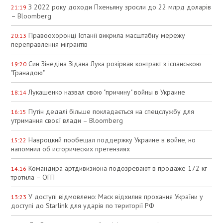
З 2022 року доходи Пхеньяну зросли до 22 млрд доларів
21:19
– Bloomberg
Правоохоронці Іспанії викрила масштабну мережу
20:13
переправлення мігрантів
Син Зінедіна Зідана Лука розірвав контракт з іспанською
19:20
"Гранадою"
Лукашенко назвал свою "причину" войны в Украине
18:14
Путін дедалі більше покладається на спецслужбу для
16:15
утримання своєї влади – Bloomberg
Навроцкий пообещал поддержку Украине в войне, но
15:22
напомнил об исторических претензиях
Командира артдивизиона подозревают в продаже 172 кг
14:16
тротила – ОГП
У доступі відмовлено: Маск відхилив прохання України у
13:23
доступі до Starlink для ударів по території РФ