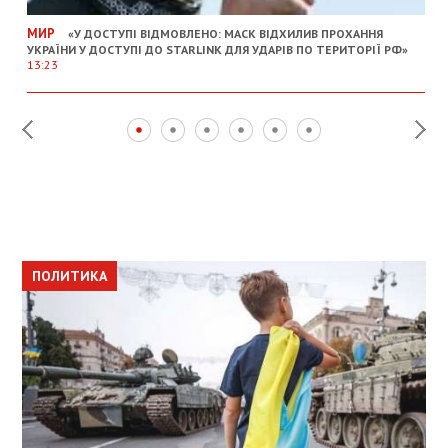
МИР
«У ДОСТУПІ ВІДМОВЛЕНО: МАСК ВІДХИЛИВ ПРОХАННЯ
УКРАЇНИ У ДОСТУПІ ДО STARLINK ДЛЯ УДАРІВ ПО ТЕРИТОРІЇ РФ»
13:23
ПОЛИТИКА
ПОЛИТИКА
ОБЩЕСТВО
ПОЛИТИКА
ЭКОНОМИКА