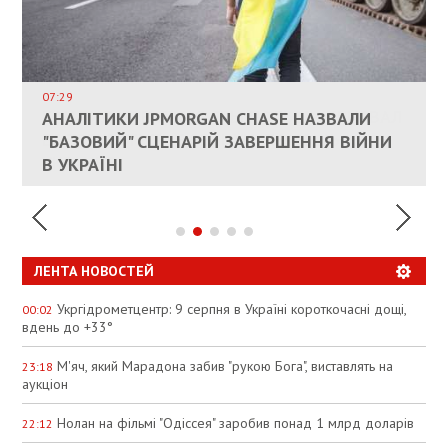
ВЛАСНИКАМ ЗРУЙНОВАНОГО ЖИТЛА
ДОЗВОЛИЛИ НЕ ПЛАТИТИ ЗА КОМУНАЛКУ
ИНТЕГРАЦИЯ УКРАИНЫ В НАТО ВРЯД ЛИ
СОСТОИТСЯ В БЛИЖАЙШЕЕ ВРЕМЯ, –
07:29
КАНДИДАТ В ПРЕМЬЕРЫ ПОЛЬШИ ПРИЗВАЛ
АНАЛІТИКИ JPMORGAN CHASE НАЗВАЛИ
ПАЛИВНИЙ РИНОК РОЗІГРІЛИ ШТУЧНО:
РЮТТЕ
ЕС ПРЕКРАТИТЬ ВОЕННУЮ ПОМОЩЬ
"БАЗОВИЙ" СЦЕНАРІЙ ЗАВЕРШЕННЯ ВІЙНИ
АНАЛІТИКИ ЗВИНУВАТИЛИ АЗС У
УКРАИНЕ
В УКРАЇНІ
СПЕКУЛЯЦІЇ
ЛЕНТА НОВОСТЕЙ
Укргідрометцентр: 9 серпня в Україні короткочасні дощі,
00:02
вдень до +33°
М'яч, який Марадона забив "рукою Бога", виставлять на
23:18
аукціон
Нолан на фільмі "Одіссея" заробив понад 1 млрд доларів
22:12