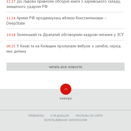
До Львова привезли обгорілі книги з харківського складу,
12:17
знищеного ударом РФ
Армия РФ продвинулась вблизи Константиновки –
11:24
DeepState
Зеленський та Драпатий обговорили кадрові питання у ЗСУ
10:18
У Києві та на Київщині пролунали вибухи: є загиблі, серед
09:25
них дитина
читать все новости
наверх
ПРОФАЙЛЫ
O РЕДАКЦИИ
РЕКЛАМА НА САЙТЕ
ИСПОЛЬЗОВАНИЕ МАТЕРИАЛОВ