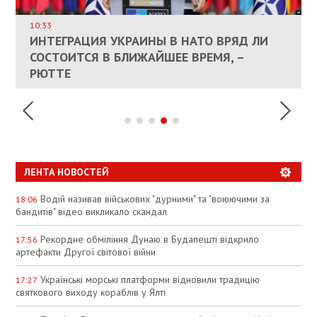
ВЛАСНИКАМ ЗРУЙНОВАНОГО ЖИТЛА
10:33
ДОЗВОЛИЛИ НЕ ПЛАТИТИ ЗА КОМУНАЛКУ
ИНТЕГРАЦИЯ УКРАИНЫ В НАТО ВРЯД ЛИ
СОСТОИТСЯ В БЛИЖАЙШЕЕ ВРЕМЯ, –
КАНДИДАТ В ПРЕМЬЕРЫ ПОЛЬШИ ПРИЗВАЛ
АНАЛІТИКИ JPMORGAN CHASE НАЗВАЛИ
ПАЛИВНИЙ РИНОК РОЗІГРІЛИ ШТУЧНО:
РЮТТЕ
ЕС ПРЕКРАТИТЬ ВОЕННУЮ ПОМОЩЬ
"БАЗОВИЙ" СЦЕНАРІЙ ЗАВЕРШЕННЯ ВІЙНИ
АНАЛІТИКИ ЗВИНУВАТИЛИ АЗС У
УКРАИНЕ
В УКРАЇНІ
СПЕКУЛЯЦІЇ
ЛЕНТА НОВОСТЕЙ
Водій називав військових "дурними" та "воюючими за
18:06
бандитів" відео викликало скандал
Рекордне обміління Дунаю в Будапешті відкрило
17:56
артефакти Другої світової війни
Українські морські платформи відновили традицію
17:27
святкового виходу кораблів у Ялті