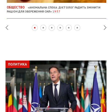
ОБЩЕСТВО
«АНОМАЛЬНА СПЕКА: ДІЄТОЛОГ РАДИТЬ ЗМІНИТИ
РАЦІОН ДЛЯ ЗБЕРЕЖЕННЯ СИЛ»
19:57
ПОЛИТИКА
ПОЛИТИКА
ОБЩЕСТВО
ПОЛИТИКА
ЭКОНОМИКА