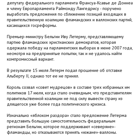
депутату федерального парламента Франсуа-Ксавье де Доннеа
и члену Европарламента Раймонду Лангедрису - поручено
выработать предложения по сближению позиций входящих в
правительственную коалицию фламандских и валлонских партий,
касающихся госреформы.
Премьер-министру Бельгии Иву Летерму, представляющему
партию фламандских христианских демократов, которая
одержала победу на парламентских выборах в июне 2007 года,
несмотря на предпринятые попытки, так и не удалось найти
компромиссный вариант.
В результате 15 июля Летерм подал прошение об отставке
Альберту II, однако тот ее не принял.
Король созвал «совет мудрецов» в составе трех избранных им
политиков 17 июля, когда стало очевидным, что представителям
правительственной коалиции не под силу вывести страну из
длящегося уже более года политического кризиса.
Изначально «яблоком раздора» стало предложение Летерма
представить большую самостоятельность федеральным
регионам Бельгии, которое поддерживают «северяне»-
фламандцы, но отказываются принять «южане»-валлоны.