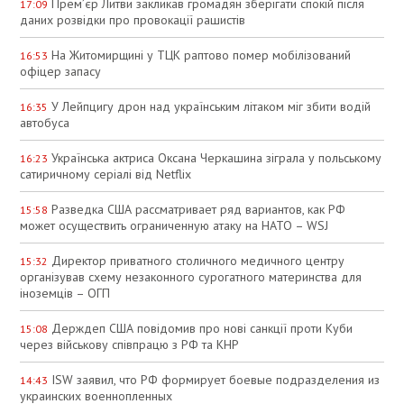
Прем’єр Литви закликав громадян зберігати спокій після
17:09
даних розвідки про провокації рашистів
На Житомирщині у ТЦК раптово помер мобілізований
16:53
офіцер запасу
У Лейпцигу дрон над українським літаком міг збити водій
16:35
автобуса
Українська актриса Оксана Черкашина зіграла у польському
16:23
сатиричному серіалі від Netflix
Разведка США рассматривает ряд вариантов, как РФ
15:58
может осуществить ограниченную атаку на НАТО – WSJ
Директор приватного столичного медичного центру
15:32
організував схему незаконного сурогатного материнства для
іноземців – ОГП
Держдеп США повідомив про нові санкції проти Куби
15:08
через військову співпрацю з РФ та КНР
ISW заявил, что РФ формирует боевые подразделения из
14:43
украинских военнопленных