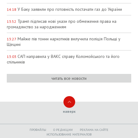
У Баку заявили про готовність постачати газ до України
14:18
Трамп підписав нові укази про обмеження права на
13:52
громадянство за народженням
Майже пів тонни наркотиків вилучила поліція Польщі у
13:27
Щецині
САП направила у ВАКС справу Коломойського та його
13:03
спільників
читать все новости
наверх
ПРОФАЙЛЫ
O РЕДАКЦИИ
РЕКЛАМА НА САЙТЕ
ИСПОЛЬЗОВАНИЕ МАТЕРИАЛОВ