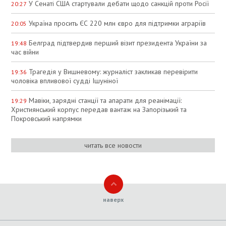
У Сенаті США стартували дебати щодо санкцій проти Росії
20:27
Україна просить ЄС 220 млн євро для підтримки аграріїв
20:05
Белград підтвердив перший візит президента України за
19:48
час війни
Трагедія у Вишневому: журналіст закликав перевірити
19:36
чоловіка впливової судді Ішуніної
Мавіки, зарядні станції та апарати для реанімації:
19:29
Християнський корпус передав вантаж на Запорізький та
Покровський напрямки
читать все новости
наверх