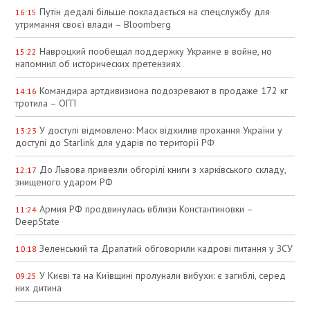
Путін дедалі більше покладається на спецслужбу для
16:15
утримання своєї влади – Bloomberg
Навроцкий пообещал поддержку Украине в войне, но
15:22
напомнил об исторических претензиях
Командира артдивизиона подозревают в продаже 172 кг
14:16
тротила – ОГП
У доступі відмовлено: Маск відхилив прохання України у
13:23
доступі до Starlink для ударів по території РФ
До Львова привезли обгорілі книги з харківського складу,
12:17
знищеного ударом РФ
Армия РФ продвинулась вблизи Константиновки –
11:24
DeepState
Зеленський та Драпатий обговорили кадрові питання у ЗСУ
10:18
У Києві та на Київщині пролунали вибухи: є загиблі, серед
09:25
них дитина