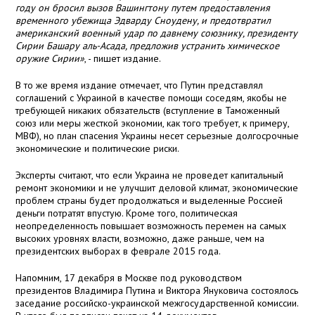
году он бросил вызов Вашингтону путем предоставления
временного убежища Эдварду Сноудену, и предотвратил
американский военный удар по давнему союзнику, президенту
Сирии Башару аль-Асада, предложив устранить химическое
оружие Сирии»
, - пишет издание.
В то же время издание отмечает, что Путин представлял
соглашений с Украиной в качестве помощи соседям, якобы не
требующей никаких обязательств (вступление в Таможенный
союз или меры жесткой экономии, как того требует, к примеру,
МВФ), но план спасения Украины несет серьезные долгосрочные
экономические и политические риски.
Эксперты считают, что если Украина не проведет капитальный
ремонт экономики и не улучшит деловой климат, экономические
проблем страны будет продолжаться и выделенные Россией
деньги потратят впустую. Кроме того, политическая
неопределенность повышает возможность перемен на самых
высоких уровнях власти, возможно, даже раньше, чем на
президентских выборах в феврале 2015 года.
Напомним, 17 декабря в Москве под руководством
президентов Владимира Путина и Виктора Януковича состоялось
заседание российско-украинской межгосударственной комиссии.