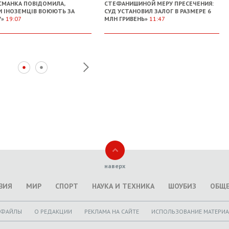
МАНКА ПОВІДОМИЛА,
СТЕФАНИШИНОЙ МЕРУ ПРЕСЕЧЕНИЯ:
И ІНОЗЕМЦІВ ВОЮЮТЬ ЗА
СУД УСТАНОВИЛ ЗАЛОГ В РАЗМЕРЕ 6
У»
19:07
МЛН ГРИВЕНЬ»
11:47
наверх
ВИЯ
МИР
СПОРТ
НАУКА И ТЕХНИКА
ШОУБИЗ
ОБЩ
ОФАЙЛЫ
O РЕДАКЦИИ
РЕКЛАМА НА САЙТЕ
ИСПОЛЬЗОВАНИЕ МАТЕРИ