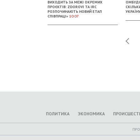
ВИХОДИТЬ ЗА МЕЖІ ОКРЕМИХ
ОМБУДС
ПРОЄКТІВ: ZDOROVI ТА IRC
СКІЛЬК
РОЗПОЧИНАЮТЬ НОВИЙ ЕТАП
УКРАЇН
СПІВПРАЦІ»
10:07
ПОЛИТИКА
ЭКОНОМИКА
ПРОИСШЕСТ
ПР