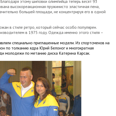
 Благодаря этому шиповки олимпийца теперь весят 93
зована высокореакционная пружинисто эластичная пена,
начительно большей площади, не концентрируя его в одной
жан в стиле ретро, который сейчас особо популярен.
зводителем в 1975 году. Одежда именно этого стиля –
вляли специально приглашенные модели. Из спортсменов на
он по толканию ядра Юрий Белоног и многократная
еди молодежи по метанию диска Катерина Карсак.