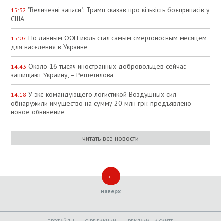
"Величезні запаси": Трамп сказав про кількість боєприпасів у
15:32
США
По данным ООН июль стал самым смертоносным месяцем
15:07
для населения в Украине
Около 16 тысяч иностранных добровольцев сейчас
14:43
защищают Украину, – Решетилова
У экс-командующего логистикой Воздушных сил
14:18
обнаружили имущество на сумму 20 млн грн: предъявлено
новое обвинение
читать все новости
наверх
ПРОФАЙЛЫ
O РЕДАКЦИИ
РЕКЛАМА НА САЙТЕ