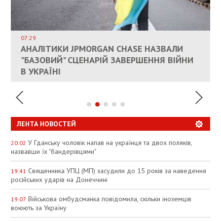
ВЛАСНИКАМ ЗРУЙНОВАНОГО ЖИТЛА
ДОЗВОЛИЛИ НЕ ПЛАТИТИ ЗА КОМУНАЛКУ
ИНТЕГРАЦИЯ УКРАИНЫ В НАТО ВРЯД ЛИ
СОСТОИТСЯ В БЛИЖАЙШЕЕ ВРЕМЯ, –
07:29
КАНДИДАТ В ПРЕМЬЕРЫ ПОЛЬШИ ПРИЗВАЛ
АНАЛІТИКИ JPMORGAN CHASE НАЗВАЛИ
ПАЛИВНИЙ РИНОК РОЗІГРІЛИ ШТУЧНО:
РЮТТЕ
ЕС ПРЕКРАТИТЬ ВОЕННУЮ ПОМОЩЬ
"БАЗОВИЙ" СЦЕНАРІЙ ЗАВЕРШЕННЯ ВІЙНИ
АНАЛІТИКИ ЗВИНУВАТИЛИ АЗС У
УКРАИНЕ
В УКРАЇНІ
СПЕКУЛЯЦІЇ
ЛЕНТА НОВОСТЕЙ
У Гданську чоловік напав на українця та двох поляків,
20:02
назвавши їх "бандерівцями"
Священника УПЦ (МП) засудили до 15 років за наведення
19:41
російських ударів на Донеччині
Військова омбудсманка повідомила, скільки іноземців
19:07
воюють за Україну