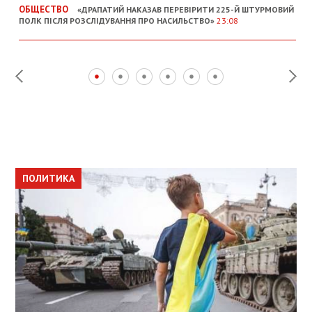
ОБЩЕСТВО
«ДРАПАТИЙ НАКАЗАВ ПЕРЕВІРИТИ 225-Й ШТУРМОВИЙ
ПОЛК ПІСЛЯ РОЗСЛІДУВАННЯ ПРО НАСИЛЬСТВО»
23:08
ПОЛИТИКА
ПОЛИТИКА
ОБЩЕСТВО
ПОЛИТИКА
ЭКОНОМИКА