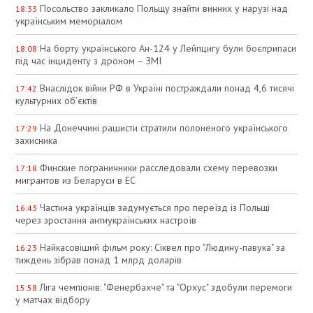
Посольство закликало Польщу знайти винних у нарузі над
18:33
українським меморіалом
На борту українського Ан-124 у Лейпцигу були боєприпаси
18:08
під час інциденту з дроном – ЗМІ
Внаслідок війни РФ в Україні постраждали понад 4,6 тисячі
17:42
культурних об’єктів
На Донеччині рашисти стратили полоненого українського
17:29
захисника
Финские пограничники расследовали схему перевозки
17:18
мигрантов из Беларуси в ЕС
Частина українців задумується про переїзд із Польщі
16:43
через зростання антиукраїнських настроїв
Найкасовіший фільм року: Сіквел про "Людину-павука" за
16:23
тиждень зібрав понад 1 млрд доларів
Ліга чемпіонів: "Фенербахче" та "Орхус" здобули перемоги
15:58
у матчах відбору