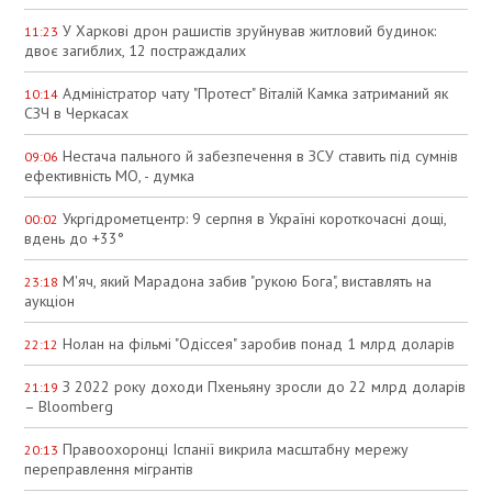
У Харкові дрон рашистів зруйнував житловий будинок:
11:23
двоє загиблих, 12 постраждалих
Адміністратор чату "Протест" Віталій Камка затриманий як
10:14
СЗЧ в Черкасах
Нестача пального й забезпечення в ЗСУ ставить під сумнів
09:06
ефективність МО, - думка
Укргідрометцентр: 9 серпня в Україні короткочасні дощі,
00:02
вдень до +33°
М'яч, який Марадона забив "рукою Бога", виставлять на
23:18
аукціон
Нолан на фільмі "Одіссея" заробив понад 1 млрд доларів
22:12
З 2022 року доходи Пхеньяну зросли до 22 млрд доларів
21:19
– Bloomberg
Правоохоронці Іспанії викрила масштабну мережу
20:13
переправлення мігрантів