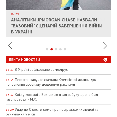
ВЛАСНИКАМ ЗРУЙНОВАНОГО ЖИТЛА
ДОЗВОЛИЛИ НЕ ПЛАТИТИ ЗА КОМУНАЛКУ
ИНТЕГРАЦИЯ УКРАИНЫ В НАТО ВРЯД ЛИ
СОСТОИТСЯ В БЛИЖАЙШЕЕ ВРЕМЯ, –
07:29
КАНДИДАТ В ПРЕМЬЕРЫ ПОЛЬШИ ПРИЗВАЛ
АНАЛІТИКИ JPMORGAN CHASE НАЗВАЛИ
ПАЛИВНИЙ РИНОК РОЗІГРІЛИ ШТУЧНО:
РЮТТЕ
ЕС ПРЕКРАТИТЬ ВОЕННУЮ ПОМОЩЬ
"БАЗОВИЙ" СЦЕНАРІЙ ЗАВЕРШЕННЯ ВІЙНИ
АНАЛІТИКИ ЗВИНУВАТИЛИ АЗС У
УКРАИНЕ
В УКРАЇНІ
СПЕКУЛЯЦІЇ
ЛЕНТА НОВОСТЕЙ
В Україні зафіксовано землетрус
15:37
Пентагон залучає стартапи Кремнієвої долини для
14:35
поповнення арсеналу дешевими ракетами
Київ у контакті з Болгарією після вибуху дрона біля
13:32
газопроводу, - МЗС
Удар по Одесі: відомо про постраждалих людей та
12:29
руйнування у місті