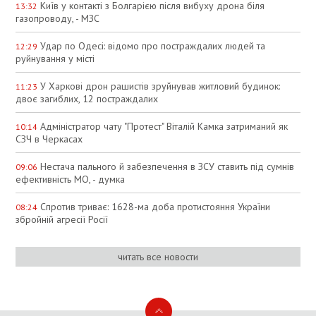
Київ у контакті з Болгарією після вибуху дрона біля
13:32
газопроводу, - МЗС
Удар по Одесі: відомо про постраждалих людей та
12:29
руйнування у місті
У Харкові дрон рашистів зруйнував житловий будинок:
11:23
двоє загиблих, 12 постраждалих
Адміністратор чату "Протест" Віталій Камка затриманий як
10:14
СЗЧ в Черкасах
Нестача пального й забезпечення в ЗСУ ставить під сумнів
09:06
ефективність МО, - думка
Спротив триває: 1628-ма доба протистояння України
08:24
збройній агресії Росії
читать все новости