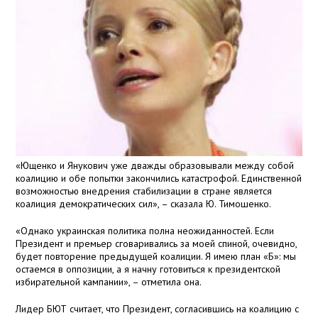
«Ющенко и Янукович уже дважды образовывали между собой
коалицию и обе попытки закончились катастрофой. Единственной
возможностью внедрения стабилизации в стране является
коалиция демократических сил», – сказала Ю. Тимошенко.
«Однако украинская политика полна неожиданностей. Если
Президент и премьер сговаривались за моей спиной, очевидно,
будет повторение предыдущей коалиции. Я имею план «Б»: мы
остаемся в оппозиции, а я начну готовиться к президентской
избирательной кампании», – отметила она.
Лидер БЮТ считает, что Президент, согласившись на коалицию с