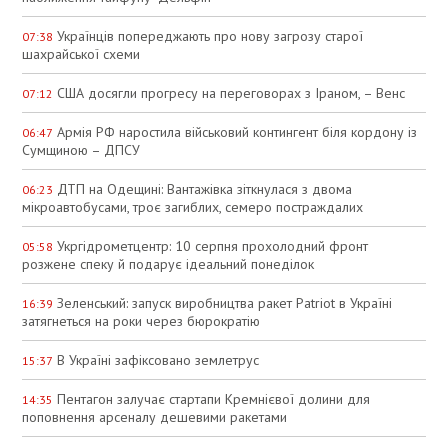
Українців попереджають про нову загрозу старої
07:38
шахрайської схеми
США досягли прогресу на переговорах з Іраном, – Венс
07:12
Армія РФ наростила військовий контингент біля кордону із
06:47
Сумщиною – ДПСУ
ДТП на Одещині: Вантажівка зіткнулася з двома
06:23
мікроавтобусами, троє загиблих, семеро постраждалих
Укргідрометцентр: 10 серпня прохолодний фронт
05:58
розжене спеку й подарує ідеальний понеділок
Зеленський: запуск виробництва ракет Patriot в Україні
16:39
затягнеться на роки через бюрократію
В Україні зафіксовано землетрус
15:37
Пентагон залучає стартапи Кремнієвої долини для
14:35
поповнення арсеналу дешевими ракетами