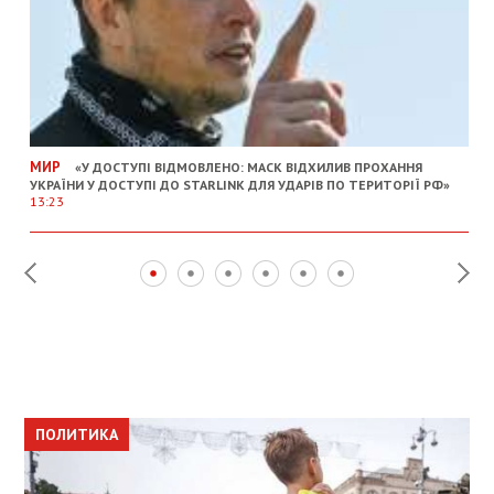
МИР
«У ДОСТУПІ ВІДМОВЛЕНО: МАСК ВІДХИЛИВ ПРОХАННЯ
УКРАЇНИ У ДОСТУПІ ДО STARLINK ДЛЯ УДАРІВ ПО ТЕРИТОРІЇ РФ»
13:23
ПОЛИТИКА
ПОЛИТИКА
ОБЩЕСТВО
ПОЛИТИКА
ЭКОНОМИКА