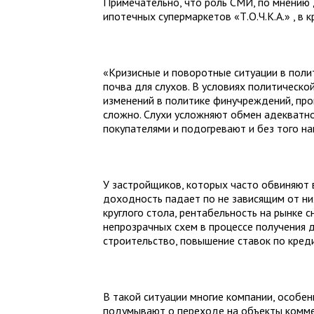
Примечательно, что роль СМИ, по мнению 
ипотечных супермаркетов «Т.О.Ч.К.А.» , в 
«Кризисные и поворотные ситуации в поли
почва для слухов. В условиях политическо
изменений в политике финучреждений, про
сложно. Слухи усложняют обмен адекватн
покупателями и подогревают и без того н
У застройщиков, которых часто обвиняют 
доходность падает по не зависящим от них
круглого стола, рентабельность на рынке 
непрозрачных схем в процессе получения 
строительство, повышение ставок по кред
В такой ситуации многие компании, особе
подумывают о переходе на объекты комме