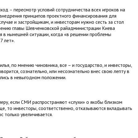
ход – пересмотр условий сотрудничества всех игроков на
 внедрения принципов проектного финансирования для
лучае и застройщикам, и инвесторам нужно сесть за стол
мнению главы Шевченковской райадминистрации Киева
 в нынешней ситуации, когда «в решении проблемы
7 лет».
лья, по мнению чиновника, все – и государство, и инвесторы,
оворится, сознательно, или несознательно внес свою лепту в
ались в невыгодном положении.
еру, если СМИ распространяют «слухи» о якобы близком
е, то инвесторы, соответственно, отказываются вкладывать
ос только увеличивается.