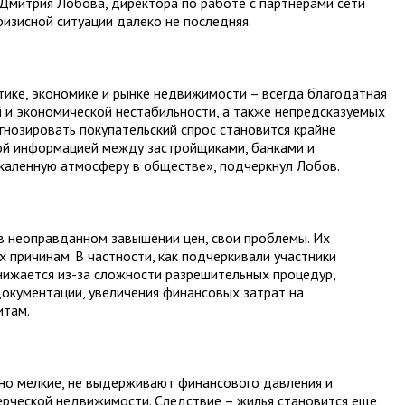
Дмитрия Лобова, директора по работе с партнерами сети
кризисной ситуации далеко не последняя.
тике, экономике и рынке недвижимости – всегда благодатная
й и экономической нестабильности, а также непредсказуемых
гнозировать покупательский спрос становится крайне
ой информацией между застройщиками, банками и
акаленную атмосферу в обществе», подчеркнул Лобов.
в неоправданном завышении цен, свои проблемы. Их
 причинам. В частности, как подчеркивали участники
снижается из-за сложности разрешительных процедур,
документации, увеличения финансовых затрат на
итам.
нно мелкие, не выдерживают финансового давления и
рческой недвижимости. Следствие – жилья становится еще