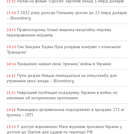
Нолан на фільмі "Одіссея" заробив понад 1 млрд доларів
22:12
З 2022 року доходи Пхеньяну зросли до 22 млрд доларів
21:19
– Bloomberg
Правоохоронці Іспанії викрила масштабну мережу
20:13
переправлення мігрантів
Син Зінедіна Зідана Лука розірвав контракт з іспанською
19:20
"Гранадою"
Лукашенко назвал свою "причину" войны в Украине
18:14
Путін дедалі більше покладається на спецслужбу для
16:15
утримання своєї влади – Bloomberg
Навроцкий пообещал поддержку Украине в войне, но
15:22
напомнил об исторических претензиях
Командира артдивизиона подозревают в продаже 172 кг
14:16
тротила – ОГП
У доступі відмовлено: Маск відхилив прохання України у
13:23
доступі до Starlink для ударів по території РФ