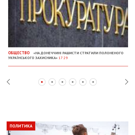
ОБЩЕСТВО
«НА ДОНЕЧЧИНІ РАШИСТИ СТРАТИЛИ ПОЛОНЕНОГО
УКРАЇНСЬКОГО ЗАХИСНИКА»
17:29
ПОЛИТИКА
ПОЛИТИКА
ОБЩЕСТВО
ПОЛИТИКА
ЭКОНОМИКА