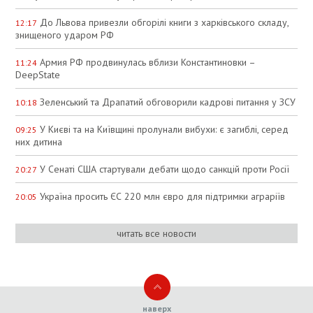
До Львова привезли обгорілі книги з харківського складу,
12:17
знищеного ударом РФ
Армия РФ продвинулась вблизи Константиновки –
11:24
DeepState
Зеленський та Драпатий обговорили кадрові питання у ЗСУ
10:18
У Києві та на Київщині пролунали вибухи: є загиблі, серед
09:25
них дитина
У Сенаті США стартували дебати щодо санкцій проти Росії
20:27
Україна просить ЄС 220 млн євро для підтримки аграріїв
20:05
читать все новости
наверх