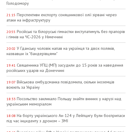
Голодомору
Перспективи експорту соняшникової олії зірвані через
21:15
атаки на інфраструктуру
Російські та білоруські гімнастки виступатимуть без прапорів
20:55
і гімнів на ЧС‑2026 у Німеччині
У Гданську чоловік напав на українця та двох поляків,
20:02
назвавши їх "бандерівцями"
Священника УПЦ (МП) засудили до 15 років за наведення
19:41
російських ударів на Донеччині
Військова омбудсманка повідомила, скільки іноземців
19:07
воюють за Україну
Посольство закликало Польщу знайти винних у нарузі над
18:33
українським меморіалом
На борту українського Ан-124 у Лейпцигу були боєприпаси
18:08
під час інциденту з дроном – ЗМІ