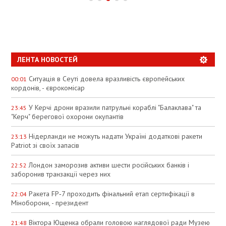
УКРАИНЕ
В УКРАЇНІ
СПЕКУЛЯЦІЇ
ЛЕНТА НОВОСТЕЙ
Ситуація в Сеуті довела вразливість європейських
00:01
кордонів, - єврокомісар
У Керчі дрони вразили патрульні кораблі "Балаклава" та
23:45
"Керч" берегової охорони окупантів
Нідерланди не можуть надати Україні додаткові ракети
23:13
Patriot зі своїх запасів
Лондон заморозив активи шести російських банків і
22:52
заборонив транзакції через них
Ракета FP‑7 проходить фінальний етап сертифікації в
22:04
Міноборони, - президент
Віктора Ющенка обрали головою наглядової ради Музею
21:48