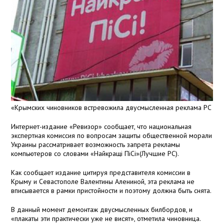
«Крымских чиновников встревожила двусмысленная реклама PC
Интернет-издание «Ревизор» сообщает, что национальная
экспертная комиссия по вопросам защиты общественной морали
Украины рассматривает возможность запрета рекламы
компьютеров со словами «Найкращi ПiСi»(Лучшие PC).
Как сообщает издание цитируя представителя комиссии в
Крыму и Севастополе Валентины Алениной, эта реклама не
вписывается в рамки пристойности и поэтому должна быть снята.
В данный момент демонтаж двусмысленных билбордов, и
«плакаты эти практически уже не висят», отметила чиновница.