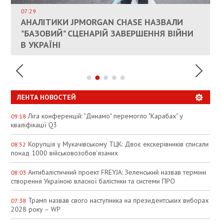
ДОЗВОЛИЛИ НЕ ПЛАТИТИ ЗА КОМУНАЛКУ
ИНТЕГРАЦИЯ УКРАИНЫ В НАТО ВРЯД ЛИ
СОСТОИТСЯ В БЛИЖАЙШЕЕ ВРЕМЯ, –
07:29
КАНДИДАТ В ПРЕМЬЕРЫ ПОЛЬШИ ПРИЗВАЛ
АНАЛІТИКИ JPMORGAN CHASE НАЗВАЛИ
ПАЛИВНИЙ РИНОК РОЗІГРІЛИ ШТУЧНО:
РЮТТЕ
ЕС ПРЕКРАТИТЬ ВОЕННУЮ ПОМОЩЬ
"БАЗОВИЙ" СЦЕНАРІЙ ЗАВЕРШЕННЯ ВІЙНИ
АНАЛІТИКИ ЗВИНУВАТИЛИ АЗС У
УКРАИНЕ
В УКРАЇНІ
СПЕКУЛЯЦІЇ
ЛЕНТА НОВОСТЕЙ
Ліга конференцій: "Динамо" перемогло "Карабах" у
09:18
кваліфікації Q3
Корупція у Мукачівському ТЦК: Двоє екскерівників списали
08:52
понад 1000 військовозобов’язаних
Антибалістичний проект FREYJA: Зеленський назвав терміни
08:03
створення Україною власної балістики та системи ПРО
Трамп назвав свого наступника на президентських виборах
07:38
2028 року – WP