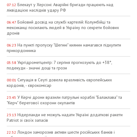
Блекаут у Херсоні: Аварійні бригади працюють над
07:12
ліквідацією наслідків удару РФ
Бойовий досвід на службі картелій: Колумбійці та
06:47
мексиканці посилають людей в Україну по секрети бойових
дронів
На пункті пропуску "Шегині" киянин намагався підкупити
06:23
прикордонника
Укргідрометцентр: 7 серпня прогнозують до +38°,
05:58
подекуди - значні дощі та грози
Ситуація в Сеуті довела вразливість європейських
00:01
кордонів, - єврокомісар
У Керчі дрони вразили патрульні кораблі "Балаклава" та
23:45
"Керч" берегової охорони окупантів
Нідерланди не можуть надати Україні додаткові ракети
23:13
Patriot зі своїх запасів
Лондон заморозив активи шести російських банків і
22:52