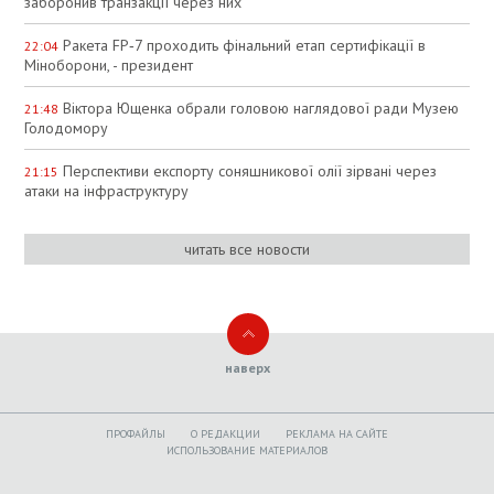
заборонив транзакції через них
Ракета FP‑7 проходить фінальний етап сертифікації в
22:04
Міноборони, - президент
Віктора Ющенка обрали головою наглядової ради Музею
21:48
Голодомору
Перспективи експорту соняшникової олії зірвані через
21:15
атаки на інфраструктуру
читать все новости
наверх
ПРОФАЙЛЫ
O РЕДАКЦИИ
РЕКЛАМА НА САЙТЕ
ИСПОЛЬЗОВАНИЕ МАТЕРИАЛОВ