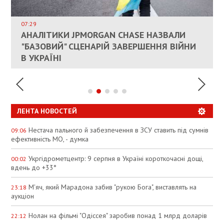
ВЛАСНИКАМ ЗРУЙНОВАНОГО ЖИТЛА
ДОЗВОЛИЛИ НЕ ПЛАТИТИ ЗА КОМУНАЛКУ
ИНТЕГРАЦИЯ УКРАИНЫ В НАТО ВРЯД ЛИ
СОСТОИТСЯ В БЛИЖАЙШЕЕ ВРЕМЯ, –
07:29
КАНДИДАТ В ПРЕМЬЕРЫ ПОЛЬШИ ПРИЗВАЛ
АНАЛІТИКИ JPMORGAN CHASE НАЗВАЛИ
ПАЛИВНИЙ РИНОК РОЗІГРІЛИ ШТУЧНО:
РЮТТЕ
ЕС ПРЕКРАТИТЬ ВОЕННУЮ ПОМОЩЬ
"БАЗОВИЙ" СЦЕНАРІЙ ЗАВЕРШЕННЯ ВІЙНИ
АНАЛІТИКИ ЗВИНУВАТИЛИ АЗС У
УКРАИНЕ
В УКРАЇНІ
СПЕКУЛЯЦІЇ
ЛЕНТА НОВОСТЕЙ
Нестача пального й забезпечення в ЗСУ ставить під сумнів
09:06
ефективність МО, - думка
Укргідрометцентр: 9 серпня в Україні короткочасні дощі,
00:02
вдень до +33°
М'яч, який Марадона забив "рукою Бога", виставлять на
23:18
аукціон
Нолан на фільмі "Одіссея" заробив понад 1 млрд доларів
22:12