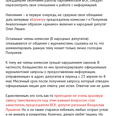
преддверии окончания работы парламентской ВСК, следует
пересмотреть свое отношение к работе с информацией.
Напомним – в первую очередь, не сдержал свое обещание
дать интервью «
Багнету
» председатель комиссии г-н Полунеев.
Аналогичным образом «динамо» включил и народный депутат
Олег Ляшко.
Остальные члены комиссии (8 народных депутатов)
отказываются от общения с журналистами, ссылаясь на то, что
комментировать данную тему может только лично господин
Полунеев.
К тому же члены комиссии грешат нарушением законов. В
частности, большинство из них проигнорировало официальные
журналистские запросы о предоставлении информации,
отправленные» в адрес депутатов в период с 25 апреля по 8
мая. Месячный срок после получения запроса, который отведен
официальным лицам для ответа, уже истек. Ответов они не дали.
Единственным, кто хоть как-то
приподнял не очень красивую
завесу таинственности над этим важным вопросом, стал
заместитель председателя ВСК, депутат-регионал Владислав
Лукьянов
. Но и он также старался избежать любых острых углов
и не вникать в конкретику. Конечно, деньги любят тишину. Но