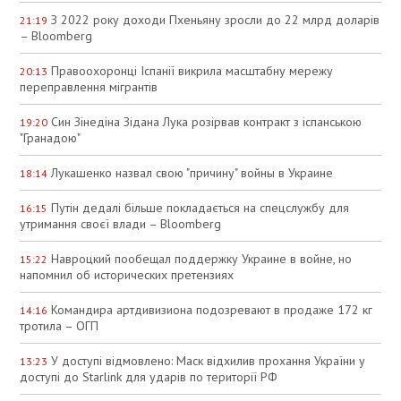
З 2022 року доходи Пхеньяну зросли до 22 млрд доларів
21:19
– Bloomberg
Правоохоронці Іспанії викрила масштабну мережу
20:13
переправлення мігрантів
Син Зінедіна Зідана Лука розірвав контракт з іспанською
19:20
"Гранадою"
Лукашенко назвал свою "причину" войны в Украине
18:14
Путін дедалі більше покладається на спецслужбу для
16:15
утримання своєї влади – Bloomberg
Навроцкий пообещал поддержку Украине в войне, но
15:22
напомнил об исторических претензиях
Командира артдивизиона подозревают в продаже 172 кг
14:16
тротила – ОГП
У доступі відмовлено: Маск відхилив прохання України у
13:23
доступі до Starlink для ударів по території РФ