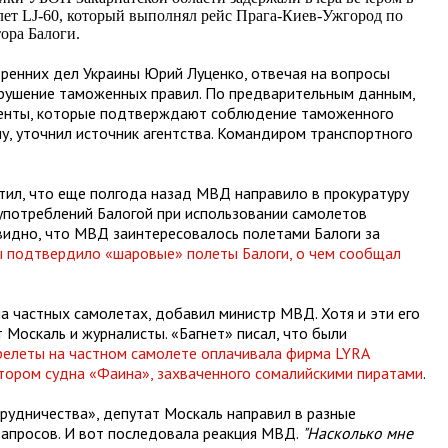
ет LJ-60, который выполнял рейс Прага-Киев-Ужгород по
ора Балоги.
ренних дел Украины Юрий Луценко, отвечая на вопросы
арушение таможенных правил. По предварительным данным,
менты, которые подтверждают соблюдение таможенного
у, уточнил источник агентства. Командиром транспортного
ил, что еще полгода назад МВД направило в прокуратуру
употреблений Балогой при использовании самолетов
видно, что МВД заинтересовалось полетами Балоги за
 подтвердило «шаровые» полеты Балоги, о чем сообщал
на частных самолетах, добавил министр МВД. Хотя и эти его
Москаль и журналисты. «Багнет» писал, что были
ерелеты на частном самолете оплачивала фирма
LYRA
тором судна «Фаина», захваченного сомалийскими пиратами
.
рудничества», депутат Москаль направил в разные
запросов. И вот последовала реакция МВД.
"Насколько мне