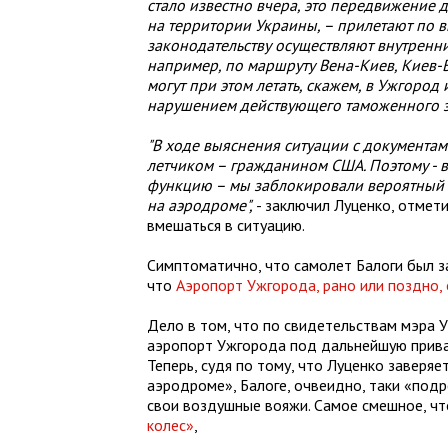
стало известно вчера, это передвижение 
на территории Украины, – прилетают по 
законодательству осуществляют внутренни
например, по маршруту Вена-Киев, Киев-В
могут при этом летать, скажем, в Ужгород
нарушением действующего таможенного з
"В ходе выяснения ситуации с документам
летчиком – гражданином США. Поэтому - 
функцию – мы заблокировали вероятный 
на аэродроме",
- заключил Луценко, отмети
вмешаться в ситуацию.
Симптоматично, что самолет Балоги был з
что
Аэропорт Ужгорода, рано или поздно, 
Дело в том, что по свидетельствам мэра У
аэропорт Ужгорода под дальнейшую прива
Теперь, судя по тому, что Луценко заверяе
аэродроме», Балоге, очвеидно, таки «подр
свои воздушные вояжи. Самое смешное, чт
колес»
,