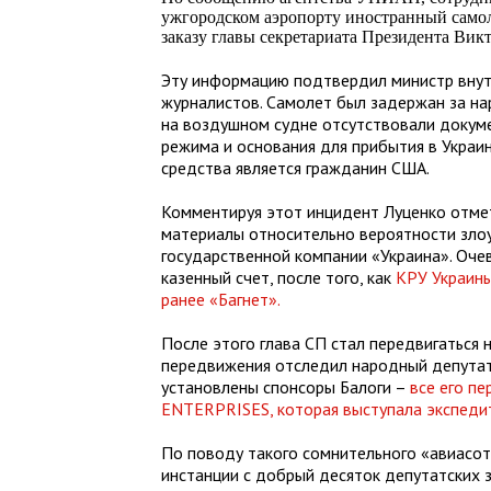
ужгородском аэропорту иностранный самол
заказу главы секретариата Президента Викт
Эту информацию подтвердил министр внут
журналистов. Самолет был задержан за н
на воздушном судне отсутствовали доку
режима и основания для прибытия в Украин
средства является гражданин США.
Комментируя этот инцидент Луценко отмет
материалы относительно вероятности зло
государственной компании «Украина». Оче
казенный счет, после того, как
КРУ Украины
ранее «Багнет».
После этого глава СП стал передвигаться 
передвижения отследил народный депутат 
установлены спонсоры Балоги –
все его п
ENTERPRISES, которая выступала экспеди
По поводу такого сомнительного «авиасот
инстанции с добрый десяток депутатских 