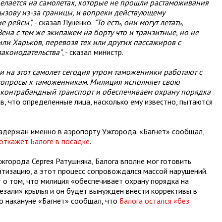
делается на самолетах, которые не прошли растаможивания
вызову из-за границы, и вопреки действующему
е рейсы",
- сказал Луценко.
"То есть, они могут летать,
ена с тем же экипажем на борту что и транзитные, но не
 или Харьков, перевозя тех или других пассажиров с
аконодательства"
, - сказал министр.
и на этот самолет сегодня утром таможенники работают с
вопросы к таможенникам. Милиция исполняет свою
контрабандный транспорт и обеспечиваем охрану порядка
в, что определенные лица, насколько ему известно, пытаются
адержан именно в аэропорту Ужгорода. «Багнет» сообщал,
откажет Балоге в посадке
.
жгорода Сергея Ратушняка, Балога вполне мог готовить
тизацию, а этот процесс сопровождался массой нарушений.
т о том, что милиция «обеспечивает охрану порядка на
езали» крылья и он будет вынужден внести коррективы в
о накануне «Багнет» сообщал, что
Балога остался «без