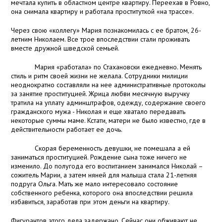
мечтала купить в областном центре квартиру. Переехав в Ровно,
она снимала квартиру и работала проституткой «на трассе».
Через свою «коллегу» Мария познакомилась с ее братом, 26-
летним Николаем. Все трое впоследствии стали проживать
вместе дружной шведской семьей.
Мария «работала» по Стахановски ежедневно. Менять
стиль и ритм своей жизни не желала. Сотрудники милиции
неоднократно составляли на нее административные протоколы
за занятие проституцией. Жрица любви месячную выручку
тратила на уплату админштрафов, одежду, содержание своего
гражданского мужа - Николая и еще хватало передавать
некоторые суммы маме. Кстати, матери не было известно, где в
действительности работает ее дочь.
Скорая беременность девушки, не помешала а ей
заниматься проституцией. Рождение сына тоже ничего не
изменило. До полугода его воспитанием занимался Николай –
сожитель Марии, а затем няней для малыша стала 21-летняя
подруга Ольга. Мать же мало интересовало состояние
собственного ребенка, которого она впоследствии решила
избавиться, заработав при этом деньги на квартиру.
Фигурантов этого дела задержано. Сейчас они обживают не