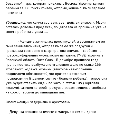
бездетной пары, которая приехала с Востока Украины, купили
ребенка за 320 тысяч гривен, которые, конечно, были заранее
помечены.
Убедившись, что сумма соответствует действительности, Мария
осталась довольна продажей, поцеловала на прощание уже не
своего ребенка и ушла ....
- Женщина занималась проституцией, а воспитанием ее
сына занималась няня, которая была ее же подругой и
проживала совместно в квартире, они снимали, - сообщил на
пресс-конференции журналистам начальник УМВД Украины в
Ровенской области Олег Сало. - В декабре прошлого года
против нее уже возбуждено уголовное дело по статье 166
Уголовного кодекса Украины (злостное невыполнение
родителями обязанностей, что привело к тяжелым
последствиям. В данном случае - болезни ребенка). Теперь она
уже будет отвечать еще и по части 3 статьи 149 (Торговля
людьми), санкция которой предусматривает лишение свободы
на срок от восьми до пятнадцати лет.
Обеих женщин задержаны и арестованы.
... Девушка проживала вместе с матерью в селе и давно