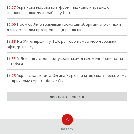
Українські морські платформи відновили традицію
17:27
святкового виходу кораблів у Ялті
Прем’єр Литви закликав громадян зберігати спокій після
17:09
даних розвідки про провокації рашистів
На Житомирщині у ТЦК раптово помер мобілізований
16:53
офіцер запасу
У Лейпцигу дрон над українським літаком міг збити водій
16:35
автобуса
Українська актриса Оксана Черкашина зіграла у польському
16:23
сатиричному серіалі від Netflix
читать все новости
наверх