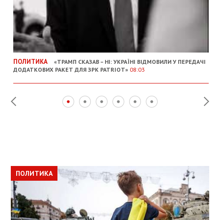
ПОЛИТИКА
«ТРАМП СКАЗАВ – НІ: УКРАЇНІ ВІДМОВИЛИ У ПЕРЕДАЧІ
ДОДАТКОВИХ РАКЕТ ДЛЯ ЗРК PATRIOT»
08:03
ПОЛИТИКА
ПОЛИТИКА
ОБЩЕСТВО
ПОЛИТИКА
ЭКОНОМИКА