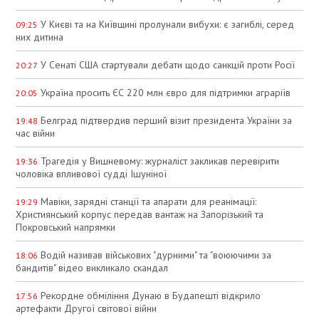
У Києві та на Київщині пролунали вибухи: є загиблі, серед
09:25
них дитина
У Сенаті США стартували дебати щодо санкцій проти Росії
20:27
Україна просить ЄС 220 млн євро для підтримки аграріїв
20:05
Белград підтвердив перший візит президента України за
19:48
час війни
Трагедія у Вишневому: журналіст закликав перевірити
19:36
чоловіка впливової судді Ішуніної
Мавіки, зарядні станції та апарати для реанімації:
19:29
Християнський корпус передав вантаж на Запорізький та
Покровський напрямки
Водій називав військових "дурними" та "воюючими за
18:06
бандитів" відео викликало скандал
Рекордне обміління Дунаю в Будапешті відкрило
17:56
артефакти Другої світової війни