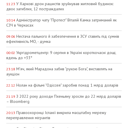
У Харкові дрон рашистів зруйнував житловий будинок:
11:23
двоє загиблих, 12 постраждалих
Адміністратор чату "Протест" Віталій Камка затриманий як
10:14
СЗЧ в Черкасах
Нестача пального й забезпечення в ЗСУ ставить під сумнів
09:06
ефективність МО, - думка
Укргідрометцентр: 9 серпня в Україні короткочасні дощі,
00:02
вдень до +33°
М'яч, який Марадона забив "рукою Бога", виставлять на
23:18
аукціон
Нолан на фільмі "Одіссея" заробив понад 1 млрд доларів
22:12
З 2022 року доходи Пхеньяну зросли до 22 млрд доларів
21:19
– Bloomberg
Правоохоронці Іспанії викрила масштабну мережу
20:13
переправлення мігрантів