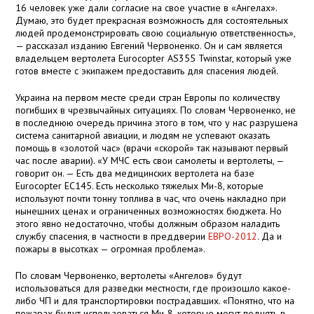
16 человек уже дали согласие на свое участие в «Ангелах».
Думаю, это будет прекрасная возможность для состоятельных
людей продемонстрировать свою социальную ответственность»,
— рассказал изданию Евгений Червоненко. Он и сам является
владельцем вертолета Eurocopter АS355 Twinstar, который уже
готов вместе с экипажем предоставить для спасения людей.
Украина на первом месте среди стран Европы по количеству
погибших в чрезвычайных ситуациях. По словам Червоненко, не
в последнюю очередь причина этого в том, что у нас разрушена
система санитарной авиации, и людям не успевают оказать
помощь в «золотой час» (врачи «скорой» так называют первый
час после аварии). «У МЧС есть свои самолеты и вертолеты, —
говорит он. — Есть два медицинских вертолета на базе
Eurocopter EC145. Есть несколько тяжелых Ми-8, которые
используют почти тонну топлива в час, что очень накладно при
нынешних ценах и ограниченных возможностях бюджета. Но
этого явно недостаточно, чтобы должным образом наладить
службу спасения, в частности в преддверии
ЕВРО-2012
. Да и
пожары в высотках — огромная проблема».
По словам Червоненко, вертолеты «Ангелов» будут
использоваться для разведки местности, где произошло какое-
либо ЧП и для транспортировки пострадавших. «Понятно, что на
пожарах будут использоваться Ми-8, которые могут поднять в