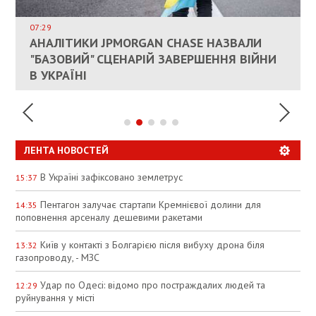
ДОЗВОЛИЛИ НЕ ПЛАТИТИ ЗА КОМУНАЛКУ
ИНТЕГРАЦИЯ УКРАИНЫ В НАТО ВРЯД ЛИ
СОСТОИТСЯ В БЛИЖАЙШЕЕ ВРЕМЯ, –
07:29
КАНДИДАТ В ПРЕМЬЕРЫ ПОЛЬШИ ПРИЗВАЛ
АНАЛІТИКИ JPMORGAN CHASE НАЗВАЛИ
ПАЛИВНИЙ РИНОК РОЗІГРІЛИ ШТУЧНО:
РЮТТЕ
ЕС ПРЕКРАТИТЬ ВОЕННУЮ ПОМОЩЬ
"БАЗОВИЙ" СЦЕНАРІЙ ЗАВЕРШЕННЯ ВІЙНИ
АНАЛІТИКИ ЗВИНУВАТИЛИ АЗС У
УКРАИНЕ
В УКРАЇНІ
СПЕКУЛЯЦІЇ
ЛЕНТА НОВОСТЕЙ
В Україні зафіксовано землетрус
15:37
Пентагон залучає стартапи Кремнієвої долини для
14:35
поповнення арсеналу дешевими ракетами
Київ у контакті з Болгарією після вибуху дрона біля
13:32
газопроводу, - МЗС
Удар по Одесі: відомо про постраждалих людей та
12:29
руйнування у місті