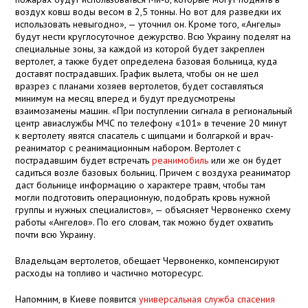
воздух ковш воды весом в 2,5 тонны. Но вот для разведки их
использовать невыгодно», — уточнил он. Кроме того, «Ангелы»
будут нести круглосуточное дежурство. Всю Украину поделят на
специальные зоны, за каждой из которой будет закреплен
вертолет, а также будет определена базовая больница, куда
доставят пострадавших. График вылета, чтобы он не шел
вразрез с планами хозяев вертолетов, будет составляться
минимум на месяц вперед и будут предусмотрены
взаимозамены машин. «При поступлении сигнала в региональный
центр авиаслужбы МЧС по телефону «101» в течение 20 минут
к вертолету явятся спасатель с щипцами и болгаркой и врач-
реаниматор с реанимационным набором. Вертолет с
пострадавшим будет встречать
реанимобиль
или же он будет
садиться возле базовых больниц. Причем с воздуха реаниматор
даст больнице информацию о характере травм, чтобы там
могли подготовить операционную, подобрать кровь нужной
группы и нужных специалистов», — объясняет Червоненко схему
работы «Ангелов». По его словам, так можно будет охватить
почти всю Украину.
Владельцам вертолетов, обещает Червоненко, компенсируют
расходы на топливо и частично моторесурс.
Напомним, в Киеве появится
универсальная служба спасения