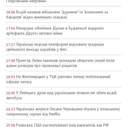
Покровський напрямки
Водій називав військових "дурними" та "воюючими за
18:06
бандитів" відео викликало скандал
Рекордне обміління Дунаю в Будапешті відкрило
17:56
артефакти Другої світової війни
Українські морські платформи відновили традицію
17:27
святкового виходу кораблів у Ялті
Прем’єр Литви закликав громадян зберігати спокій після
17:09
даних розвідки про провокації рашистів
На Житомирщині у ТЦК раптово помер мобілізований
16:53
офіцер запасу
У Лейпцигу дрон над українським літаком міг збити водій
16:35
автобуса
Українська актриса Оксана Черкашина зіграла у польському
16:23
сатиричному серіалі від Netflix
Разведка США рассматривает ряд вариантов, как РФ
15:58