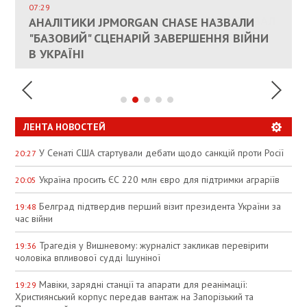
СОСТОИТСЯ В БЛИЖАЙШЕЕ ВРЕМЯ, –
07:29
КАНДИДАТ В ПРЕМЬЕРЫ ПОЛЬШИ ПРИЗВАЛ
АНАЛІТИКИ JPMORGAN CHASE НАЗВАЛИ
ПАЛИВНИЙ РИНОК РОЗІГРІЛИ ШТУЧНО:
РЮТТЕ
ЕС ПРЕКРАТИТЬ ВОЕННУЮ ПОМОЩЬ
"БАЗОВИЙ" СЦЕНАРІЙ ЗАВЕРШЕННЯ ВІЙНИ
АНАЛІТИКИ ЗВИНУВАТИЛИ АЗС У
УКРАИНЕ
В УКРАЇНІ
СПЕКУЛЯЦІЇ
ЛЕНТА НОВОСТЕЙ
У Сенаті США стартували дебати щодо санкцій проти Росії
20:27
Україна просить ЄС 220 млн євро для підтримки аграріїв
20:05
Белград підтвердив перший візит президента України за
19:48
час війни
Трагедія у Вишневому: журналіст закликав перевірити
19:36
чоловіка впливової судді Ішуніної
Мавіки, зарядні станції та апарати для реанімації:
19:29
Християнський корпус передав вантаж на Запорізький та