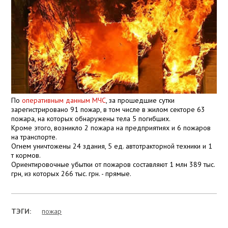
По
оперативным данным МЧС
, за прошедшие сутки
зарегистрировано 91 пожар, в том числе в жилом секторе 63
пожара, на которых обнаружены тела 5 погибших.
Кроме этого, возникло 2 пожара на предприятиях и 6 пожаров
на транспорте.
Огнем уничтожены 24 здания, 5 ед.
автотракторной техники и 1
т кормов.
Ориентировочные убытки от пожаров составляют 1 млн 389 тыс.
грн, из которых 266 тыс. грн. - прямые.
ТЭГИ:
пожар