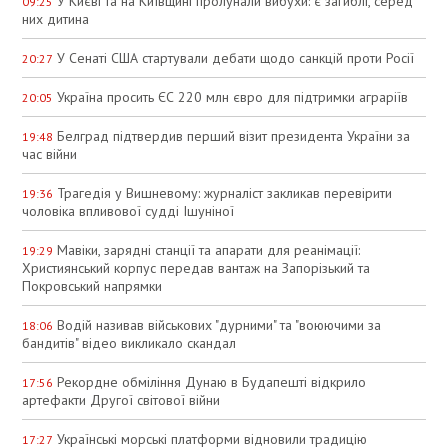
У Києві та на Київщині пролунали вибухи: є загиблі, серед
09:25
них дитина
У Сенаті США стартували дебати щодо санкцій проти Росії
20:27
Україна просить ЄС 220 млн євро для підтримки аграріїв
20:05
Белград підтвердив перший візит президента України за
19:48
час війни
Трагедія у Вишневому: журналіст закликав перевірити
19:36
чоловіка впливової судді Ішуніної
Мавіки, зарядні станції та апарати для реанімації:
19:29
Християнський корпус передав вантаж на Запорізький та
Покровський напрямки
Водій називав військових "дурними" та "воюючими за
18:06
бандитів" відео викликало скандал
Рекордне обміління Дунаю в Будапешті відкрило
17:56
артефакти Другої світової війни
Українські морські платформи відновили традицію
17:27