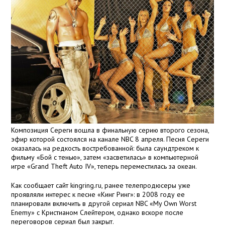
Композиция Сереги вошла в финальную серию второго сезона,
эфир которой состоялся на канале NBC 8 апреля. Песня Сереги
оказалась на редкость востребованной: была саундтреком к
фильму «Бой с тенью», затем «засветилась» в компьютерной
игре «Grand Theft Auto IV», теперь переместилась за океан.
Как сообщает сайт kingring.ru, ранее телепродюсеры уже
проявляли интерес к песне «Кинг Ринг»: в 2008 году ее
планировали включить в другой сериал NBC «My Own Worst
Enemy» с Кристианом Слейтером, однако вскоре после
переговоров сериал был закрыт.