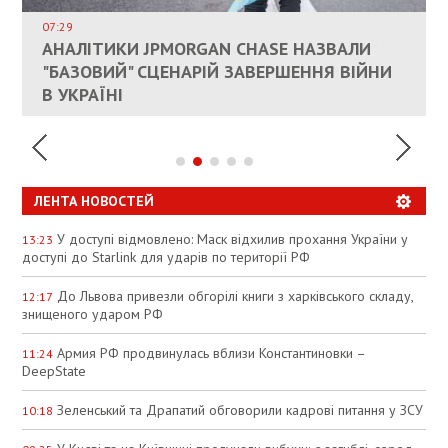
ДОЗВОЛИЛИ НЕ ПЛАТИТИ ЗА КОМУНАЛКУ
ИНТЕГРАЦИЯ УКРАИНЫ В НАТО ВРЯД ЛИ
СОСТОИТСЯ В БЛИЖАЙШЕЕ ВРЕМЯ, –
07:29
КАНДИДАТ В ПРЕМЬЕРЫ ПОЛЬШИ ПРИЗВАЛ
АНАЛІТИКИ JPMORGAN CHASE НАЗВАЛИ
ПАЛИВНИЙ РИНОК РОЗІГРІЛИ ШТУЧНО:
РЮТТЕ
ЕС ПРЕКРАТИТЬ ВОЕННУЮ ПОМОЩЬ
"БАЗОВИЙ" СЦЕНАРІЙ ЗАВЕРШЕННЯ ВІЙНИ
АНАЛІТИКИ ЗВИНУВАТИЛИ АЗС У
УКРАИНЕ
В УКРАЇНІ
СПЕКУЛЯЦІЇ
ЛЕНТА НОВОСТЕЙ
У доступі відмовлено: Маск відхилив прохання України у
13:23
доступі до Starlink для ударів по території РФ
До Львова привезли обгорілі книги з харківського складу,
12:17
знищеного ударом РФ
Армия РФ продвинулась вблизи Константиновки –
11:24
DeepState
Зеленський та Драпатий обговорили кадрові питання у ЗСУ
10:18