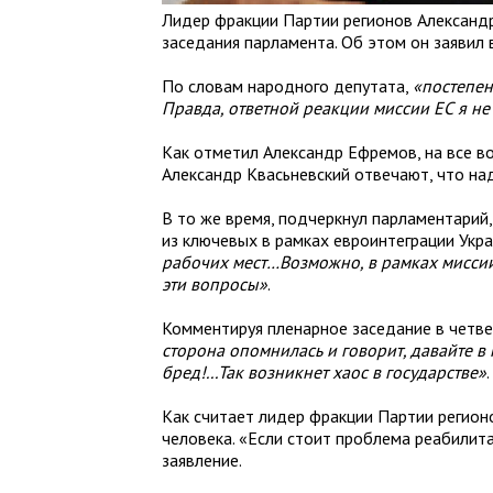
Лидер фракции Партии регионов Александ
заседания парламента. Об этом он заявил в
По словам народного депутата,
«постепен
Правда, ответной реакции миссии ЕС я не
Как отметил Александр Ефремов, на все во
Александр Квасьневский отвечают, что на
В то же время, подчеркнул парламентарий
из ключевых в рамках евроинтеграции Укр
рабочих мест…Возможно, в рамках миссии о
эти вопросы»
.
Комментируя пленарное заседание в четве
сторона опомнилась и говорит, давайте в
бред!...Так возникнет хаос в государстве»
.
Как считает лидер фракции Партии регионо
человека. «Если стоит проблема реабилит
заявление.