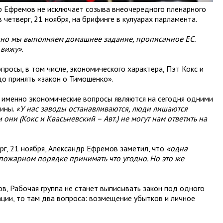
р Ефремов не исключает созыва внеочередного пленарного
 четверг, 21 ноября, на брифинге в кулуарах парламента.
но мы выполняем домашнее задание, прописанное ЕС.
 вижу»
.
просы, в том числе, экономического характера, Пэт Кокс и
до принять «закон о Тимошенко».
, именно экономические вопросы являются на сегодня одними
аины.
«У нас заводы останавливаются, люди лишаются
ни (Кокс и Квасьневский – Авт.) не могут нам ответить на
рг, 21 ноября, Александр Ефремов заметил, что
«одна
 пожарном порядке принимать что угодно. Но это же
в, Рабочая группа не станет выписывать закон под одного
ации, то там два вопроса: возмещение убытков и личное