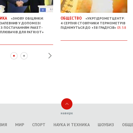
ИКА
ОБЩЕСТВО
«ЗНОВУ ОБІЦЯНКИ:
«УКРГІДРОМЕТЦЕНТР:
ЗАПЕВНИВ У ДОПОМОЗІ
4 СЕРПНЯ СТОВПЧИКИ ТЕРМОМЕТРІВ
І З ПОСТАЧАННЯМ РАКЕТ-
ПІДНІМУТЬСЯ ДО +38 ГРАДУСІВ»
05:58
ПЛЮВАЧІВ ДЛЯ PATRIOT»
наверх
ВИЯ
МИР
СПОРТ
НАУКА И ТЕХНИКА
ШОУБИЗ
ОБЩ