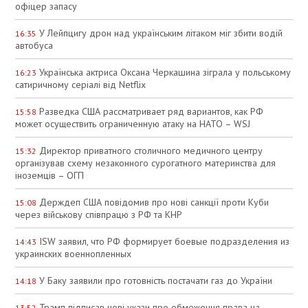
офіцер запасу
У Лейпцигу дрон над українським літаком міг збити водій
16:35
автобуса
Українська актриса Оксана Черкашина зіграла у польському
16:23
сатиричному серіалі від Netflix
Разведка США рассматривает ряд вариантов, как РФ
15:58
может осуществить ограниченную атаку на НАТО – WSJ
Директор приватного столичного медичного центру
15:32
організував схему незаконного сурогатного материнства для
іноземців – ОГП
Держдеп США повідомив про нові санкції проти Куби
15:08
через військову співпрацю з РФ та КНР
ISW заявил, что РФ формирует боевые подразделения из
14:43
украинских военнопленных
У Баку заявили про готовність постачати газ до України
14:18
Трамп підписав нові укази про обмеження права на
13:52