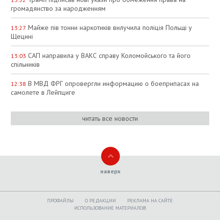
громадянство за народженням
Майже пів тонни наркотиків вилучила поліція Польщі у
13:27
Щецині
САП направила у ВАКС справу Коломойського та його
13:03
спільників
В МВД ФРГ опровергли информацию о боеприпасах на
12:38
самолете в Лейпциге
читать все новости
наверх
ПРОФАЙЛЫ
O РЕДАКЦИИ
РЕКЛАМА НА САЙТЕ
ИСПОЛЬЗОВАНИЕ МАТЕРИАЛОВ