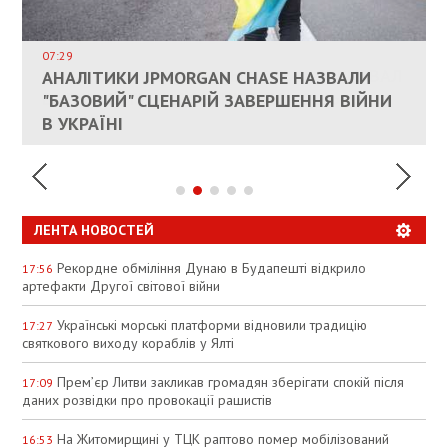
ВЛАСНИКАМ ЗРУЙНОВАНОГО ЖИТЛА
ДОЗВОЛИЛИ НЕ ПЛАТИТИ ЗА КОМУНАЛКУ
ИНТЕГРАЦИЯ УКРАИНЫ В НАТО ВРЯД ЛИ
СОСТОИТСЯ В БЛИЖАЙШЕЕ ВРЕМЯ, –
07:29
КАНДИДАТ В ПРЕМЬЕРЫ ПОЛЬШИ ПРИЗВАЛ
АНАЛІТИКИ JPMORGAN CHASE НАЗВАЛИ
ПАЛИВНИЙ РИНОК РОЗІГРІЛИ ШТУЧНО:
РЮТТЕ
ЕС ПРЕКРАТИТЬ ВОЕННУЮ ПОМОЩЬ
"БАЗОВИЙ" СЦЕНАРІЙ ЗАВЕРШЕННЯ ВІЙНИ
АНАЛІТИКИ ЗВИНУВАТИЛИ АЗС У
УКРАИНЕ
В УКРАЇНІ
СПЕКУЛЯЦІЇ
ЛЕНТА НОВОСТЕЙ
Рекордне обміління Дунаю в Будапешті відкрило
17:56
артефакти Другої світової війни
Українські морські платформи відновили традицію
17:27
святкового виходу кораблів у Ялті
Прем’єр Литви закликав громадян зберігати спокій після
17:09
даних розвідки про провокації рашистів
На Житомирщині у ТЦК раптово помер мобілізований
16:53