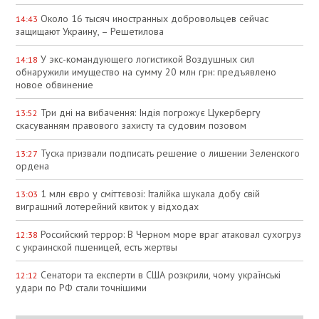
Около 16 тысяч иностранных добровольцев сейчас
14:43
защищают Украину, – Решетилова
У экс-командующего логистикой Воздушных сил
14:18
обнаружили имущество на сумму 20 млн грн: предъявлено
новое обвинение
Три дні на вибачення: Індія погрожує Цукербергу
13:52
скасуванням правового захисту та судовим позовом
Туска призвали подписать решение о лишении Зеленского
13:27
ордена
1 млн євро у сміттєвозі: Італійка шукала добу свій
13:03
виграшний лотерейний квиток у відходах
Российский террор: В Черном море враг атаковал сухогруз
12:38
с украинской пшеницей, есть жертвы
Сенатори та експерти в США розкрили, чому українські
12:12
удари по РФ стали точнішими