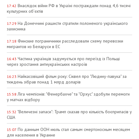
Внаслідок війни РФ в Україні постраждали понад 4,6 тисячі
17:42
культурних об’єктів
На Донеччині рашисти стратили полоненого українського
17:29
захисника
Финские пограничники расследовали схему перевозки
17:18
мигрантов из Беларуси в ЕС
Частина українців задумується про переїзд із Польщі
16:43
через зростання антиукраїнських настроїв
Найкасовіший фільм року: Сіквел про "Людину-павука" за
16:23
тиждень зібрав понад 1 млрд доларів
Ліга чемпіонів: "Фенербахче" та "Орхус" здобули перемоги
15:58
у матчах відбору
"Величезні запаси": Трамп сказав про кількість боєприпасів у
15:32
США
По данным ООН июль стал самым смертоносным месяцем
15:07
для населения в Украине