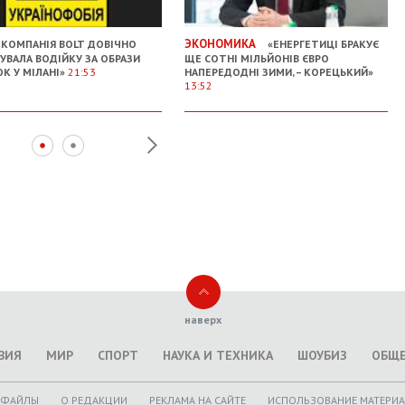
ЭКОНОМИКА
КОМПАНІЯ BOLT ДОВІЧНО
«ЕНЕРГЕТИЦІ БРАКУЄ
УВАЛА ВОДІЙКУ ЗА ОБРАЗИ
ЩЕ СОТНІ МІЛЬЙОНІВ ЄВРО
ОК У МІЛАНІ»
21:53
НАПЕРЕДОДНІ ЗИМИ, – КОРЕЦЬКИЙ»
13:52
наверх
ВИЯ
МИР
СПОРТ
НАУКА И ТЕХНИКА
ШОУБИЗ
ОБЩ
ОФАЙЛЫ
O РЕДАКЦИИ
РЕКЛАМА НА САЙТЕ
ИСПОЛЬЗОВАНИЕ МАТЕРИ