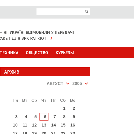
– НІ: УКРАЇНІ ВІДМОВИЛИ У ПЕРЕДАЧІ
АКЕТ ДЛЯ ЗРК PATRIOT
 ТЕХНИКА
ОБЩЕСТВО
КУРЬЕЗЫ
АРХИВ
АВГУСТ
2005
Пн
Вт
Ср
Чт
Пт
Сб
Вс
1
2
3
4
5
6
7
8
9
10
11
12
13
14
15
16
17
18
19
20
21
22
23