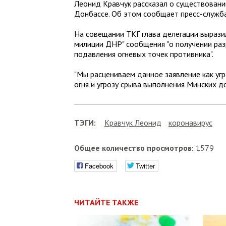
Леонид Кравчук рассказал о существовани
Донбассе. Об этом сообщает пресс-служб
На совещании ТКГ глава делегации вырази
милиции ДНР" сообщения "о получении раз
подавления огневых точек противника".
"Мы расцениваем данное заявление как уг
огня и угрозу срыва выполнения Минских до
ТЭГИ:
Кравчук Леонид
коронавирус
Общее количество просмотров:
1579
Facebook
Twitter
ЧИТАЙТЕ ТАКЖЕ