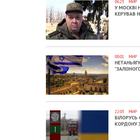
06:23 МИР
У МОСКВІ 
КЕРУВАВ Н
00:01 МИР
НЕТАНЬЯГУ
"ЗАЛІЗНОГО
22:03 МИР
БІЛОРУСЬ
КОРДОНУ З