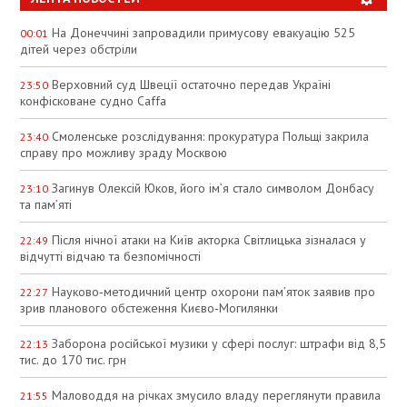
На Донеччині запровадили примусову евакуацію 525
00:01
дітей через обстріли
Верховний суд Швеції остаточно передав Україні
23:50
конфісковане судно Caffa
Смоленське розслідування: прокуратура Польщі закрила
23:40
справу про можливу зраду Москвою
Загинув Олексій Юков, його ім’я стало символом Донбасу
23:10
та пам’яті
Після нічної атаки на Київ акторка Світлицька зізналася у
22:49
відчутті відчаю та безпомічності
Науково‑методичний центр охорони пам’яток заявив про
22:27
зрив планового обстеження Києво‑Могилянки
Заборона російської музики у сфері послуг: штрафи від 8,5
22:13
тис. до 170 тис. грн
Маловоддя на річках змусило владу переглянути правила
21:55