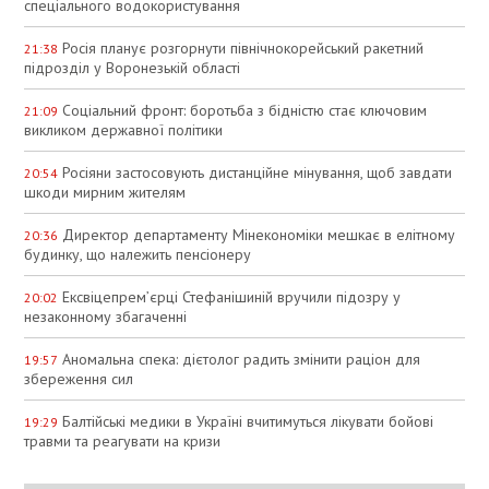
спеціального водокористування
Росія планує розгорнути північнокорейський ракетний
21:38
підрозділ у Воронезькій області
Соціальний фронт: боротьба з бідністю стає ключовим
21:09
викликом державної політики
Росіяни застосовують дистанційне мінування, щоб завдати
20:54
шкоди мирним жителям
Директор департаменту Мінекономіки мешкає в елітному
20:36
будинку, що належить пенсіонеру
Ексвіцепрем’єрці Стефанішиній вручили підозру у
20:02
незаконному збагаченні
Аномальна спека: дієтолог радить змінити раціон для
19:57
збереження сил
Балтійські медики в Україні вчитимуться лікувати бойові
19:29
травми та реагувати на кризи