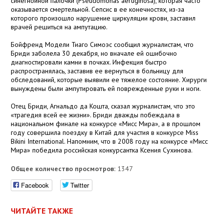
синегнойной палочки (Pseudomonas aeruginosa), которая часто
оказывается смертельной. Сепсис в ее конечностях, из-за
которого произошло нарушение циркуляции крови, заставил
врачей решиться на ампутацию.
Бойфренд Модели Тиаго Симоэс сообщил журналистам, что
Бриди заболела 30 декабря, но вначале ей ошибочно
диагностировали камни в почках. Инфекция быстро
распространялась, заставив ее вернуться в больницу для
обследований, которые выявили ее тяжелое состояние. Хирурги
вынуждены были ампутировать ей поврежденные руки и ноги.
Отец Бриди, Агнальдо да Кошта, сказал журналистам, что это
«трагедия всей ее жизни». Бриди дважды побеждала в
национальном финале на конкурсе «Мисс Мира», а в прошлом
году совершила поездку в Китай для участия в конкурсе Miss
Bikini International. Напомним, что в 2008 году на конкурсе «Мисс
Мира» победила российская конкурсантка Ксения Сухинова.
Общее количество просмотров:
1347
Facebook
Twitter
ЧИТАЙТЕ ТАКЖЕ