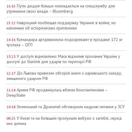
Путін дедалі більше покладається на спецслужбу для
16:15
утримання своєї влади – Bloomberg
Навроцкий пообещал поддержку Украине в войне, но
15:22
напомнил об исторических претензиях
Командира артдивизиона подозревают в продаже 172 кг
14:16
тротила – ОГП
У доступі відмовлено: Маск відхилив прохання України у
13:23
доступі до Starlink для ударів по території РФ
До Львова привезли обгорілі книги з харківського складу,
12:17
знищеного ударом РФ
Армия РФ продвинулась вблизи Константиновки –
11:24
DeepState
Зеленський та Драпатий обговорили кадрові питання у ЗСУ
10:18
У Києві та на Київщині пролунали вибухи: є загиблі, серед
09:25
них дитина