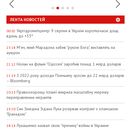
ЛЕНТА НОВОСТЕЙ
Укргідрометцентр: 9 серпня в Україні короткочасні дощі,
00:02
вдень до +33°
М'яч, який Марадона забив "рукою Бога", виставлять на
23:18
аукціон
Нолан на фільмі "Одіссея" заробив понад 1 млрд доларів
22:12
З 2022 року доходи Пхеньяну зросли до 22 млрд доларів
21:19
– Bloomberg
Правоохоронці Іспанії викрила масштабну мережу
20:13
переправлення мігрантів
Син Зінедіна Зідана Лука розірвав контракт з іспанською
19:20
"Гранадою"
Лукашенко назвал свою "причину" войны в Украине
18:14