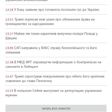
У Баку заявили про готовність постачати газ до України
14:18
Трамп підписав нові укази про обмеження права на
13:52
громадянство за народженням
Майже пів тонни наркотиків вилучила поліція Польщі у
13:27
Щецині
САП направила у ВАКС справу Коломойського та його
13:03
спільників
В МВД ФРГ опровергли информацию о боеприпасах на
12:38
самолете в Лейпциге
Трамп спростував повідомлення про нібито його критичне
11:47
ставлення до глави Пентагону
В польском Сейме выступают за депортацию украинских
11:23
мужчин
читать все новости