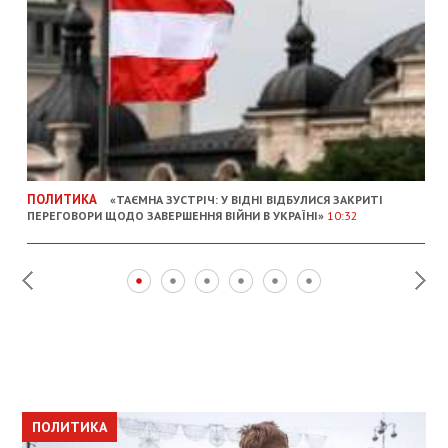
ПОЛИТИКА
«ТАЄМНА ЗУСТРІЧ: У ВІДНІ ВІДБУЛИСЯ ЗАКРИТІ
ПЕРЕГОВОРИ ЩОДО ЗАВЕРШЕННЯ ВІЙНИ В УКРАЇНІ»
10:32
ПОЛИТИКА
ПОЛИТИКА
ОБЩЕСТВО
ПОЛИТИКА
ЭКОНОМИКА