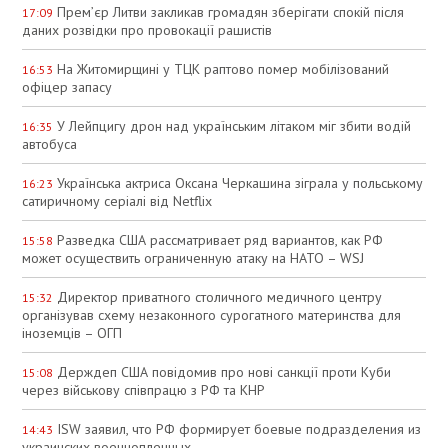
Прем’єр Литви закликав громадян зберігати спокій після
17:09
даних розвідки про провокації рашистів
На Житомирщині у ТЦК раптово помер мобілізований
16:53
офіцер запасу
У Лейпцигу дрон над українським літаком міг збити водій
16:35
автобуса
Українська актриса Оксана Черкашина зіграла у польському
16:23
сатиричному серіалі від Netflix
Разведка США рассматривает ряд вариантов, как РФ
15:58
может осуществить ограниченную атаку на НАТО – WSJ
Директор приватного столичного медичного центру
15:32
організував схему незаконного сурогатного материнства для
іноземців – ОГП
Держдеп США повідомив про нові санкції проти Куби
15:08
через військову співпрацю з РФ та КНР
ISW заявил, что РФ формирует боевые подразделения из
14:43
украинских военнопленных