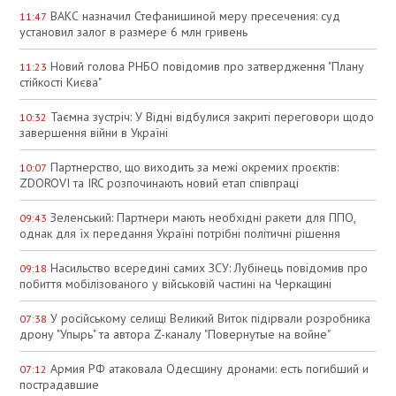
ВАКС назначил Стефанишиной меру пресечения: суд
11:47
установил залог в размере 6 млн гривень
Новий голова РНБО повідомив про затвердження "Плану
11:23
стійкості Києва"
Таємна зустріч: У Відні відбулися закриті переговори щодо
10:32
завершення війни в Україні
Партнерство, що виходить за межі окремих проєктів:
10:07
ZDOROVI та IRC розпочинають новий етап співпраці
Зеленський: Партнери мають необхідні ракети для ППО,
09:43
однак для їх передання Україні потрібні політичні рішення
Насильство всередині самих ЗСУ: Лубінець повідомив про
09:18
побиття мобілізованого у військовій частині на Черкащині
У російському селищі Великий Виток підірвали розробника
07:38
дрону "Упырь" та автора Z-каналу "Повернутые на войне"
Армия РФ атаковала Одесщину дронами: есть погибший и
07:12
пострадавшие