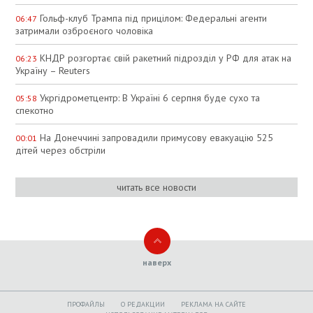
Гольф-клуб Трампа під прицілом: Федеральні агенти
06:47
затримали озброєного чоловіка
КНДР розгортає свій ракетний підрозділ у РФ для атак на
06:23
Україну – Reuters
Укргідрометцентр: В Україні 6 серпня буде сухо та
05:58
спекотно
На Донеччині запровадили примусову евакуацію 525
00:01
дітей через обстріли
читать все новости
наверх
ПРОФАЙЛЫ
O РЕДАКЦИИ
РЕКЛАМА НА САЙТЕ