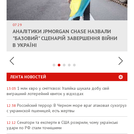
ВЛАСНИКАМ ЗРУЙНОВАНОГО ЖИТЛА
ДОЗВОЛИЛИ НЕ ПЛАТИТИ ЗА КОМУНАЛКУ
ИНТЕГРАЦИЯ УКРАИНЫ В НАТО ВРЯД ЛИ
СОСТОИТСЯ В БЛИЖАЙШЕЕ ВРЕМЯ, –
07:29
КАНДИДАТ В ПРЕМЬЕРЫ ПОЛЬШИ ПРИЗВАЛ
АНАЛІТИКИ JPMORGAN CHASE НАЗВАЛИ
ПАЛИВНИЙ РИНОК РОЗІГРІЛИ ШТУЧНО:
РЮТТЕ
ЕС ПРЕКРАТИТЬ ВОЕННУЮ ПОМОЩЬ
"БАЗОВИЙ" СЦЕНАРІЙ ЗАВЕРШЕННЯ ВІЙНИ
АНАЛІТИКИ ЗВИНУВАТИЛИ АЗС У
УКРАИНЕ
В УКРАЇНІ
СПЕКУЛЯЦІЇ
ЛЕНТА НОВОСТЕЙ
1 млн євро у сміттєвозі: Італійка шукала добу свій
13:03
виграшний лотерейний квиток у відходах
Российский террор: В Черном море враг атаковал сухогруз
12:38
с украинской пшеницей, есть жертвы
Сенатори та експерти в США розкрили, чому українські
12:12
удари по РФ стали точнішими