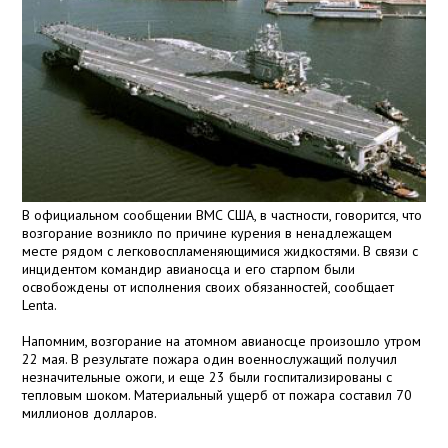
В официальном сообщении ВМС США, в частности, говорится, что
возгорание возникло по причине курения в ненадлежащем
месте рядом с легковоспламеняющимися жидкостями. В связи с
инцидентом командир авианосца и его старпом были
освобождены от исполнения своих обязанностей, сообщает
Lenta.
Напомним, возгорание на атомном авианосце произошло утром
22 мая. В результате пожара один военнослужащий получил
незначительные ожоги, и еще 23 были госпитализированы с
тепловым шоком. Материальный ущерб от пожара составил 70
миллионов долларов.