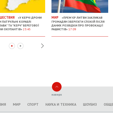
ШЕСТВИЯ
МИР
«У КЕРЧІ ДРОНИ
«ПРЕМ’ЄР ЛИТВИ ЗАКЛИКАВ
И ПАТРУЛЬНІ КОРАБЛІ
ГРОМАДЯН ЗБЕРІГАТИ СПОКІЙ ПІСЛЯ
АВА" ТА "КЕРЧ" БЕРЕГОВОЇ
ДАНИХ РОЗВІДКИ ПРО ПРОВОКАЦІЇ
И ОКУПАНТІВ»
23:45
РАШИСТІВ»
17:09
наверх
ВИЯ
МИР
СПОРТ
НАУКА И ТЕХНИКА
ШОУБИЗ
ОБЩ