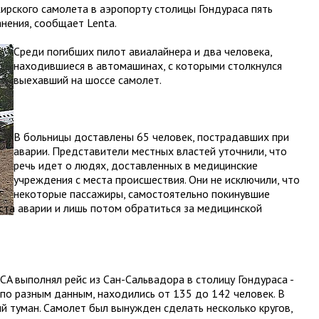
ирского самолета в аэропорту столицы Гондураса пять
анения, сообщает Lenta.
Среди погибших пилот авиалайнера и два человека,
находившиеся в автомашинах, с которыми столкнулся
выехавший на шоссе самолет.
В больницы доставлены 65 человек, пострадавших при
аварии. Представители местных властей уточнили, что
речь идет о людях, доставленных в медицинские
учреждения с места происшествия. Они не исключили, что
некоторые пассажиры, самостоятельно покинувшие
еста аварии и лишь потом обратиться за медицинской
A выполнял рейс из Сан-Сальвадора в столицу Гондураса -
, по разным данным, находились от 135 до 142 человек. В
й туман. Самолет был вынужден сделать несколько кругов,