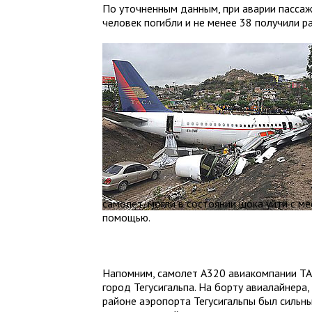
По уточненным данным, при аварии пассаж
человек погибли и не менее 38 получили р
самолет, могли в состоянии шока уйти с м
помощью.
Напомним, самолет A320 авиакомпании TAC
город Тегусигальпа. На борту авиалайнера
районе аэропорта Тегусигальпы был сильны