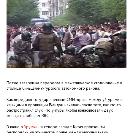
Позже заварушка переросла в межэтническое столкновение в
столице Синьцзян-Уйгурского автономного района.
Как передают государственные СМИ, драка между уйгурами и
ханьцами в провинции Гуандун началась после того, как кто-то
распространил слух, что уйгуры якобы изнасиловали двух
женщин, сообщает ВВС.
В июне в
Урумчи
на северо-западе Китая произошли
беспорядки на этнической почве между мусульманами