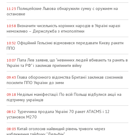
Полицейские Львова обнаружили сумку с оружием на
11:23
остановке
Визначити чисельність корінних народів в Україні наразі
10:58
неможливо – Держслужба з етнополітики
Офіційний Гельсінкі відмовився передавати Києву ракети
10:32
ППО
Папа Лев заявив, що "невинних людей вбивають та ранять в
10:07
Україні та РФ" і закликав припинити війну
Глава оборонного відомства Британії закликав союзників
09:43
посилити ППО України до зими
Недільні маніфестації: По всій Польщі відбулися акції на
09:18
підтримку українців
Туреччина продала Україні 70 ракет ATACMS і 12
08:52
установок M270
Китай оголосив найвищий рівень тривоги через
08:03
наближення тайфуну "Дельфін"