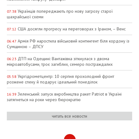
Українців попереджають про нову загрозу старої
07:38
шахрайської схеми
США досягли прогресу на переговорах з Іраном, – Венс
07:12
Армія РФ наростила військовий контингент біля кордону із
06:47
Сумщиною – ДПСУ
ДТП на Одещині: Вантажівка зіткнулася з двома
06:23
мікроавтобусами, троє загиблих, семеро постраждалих
Укргідрометцентр: 10 серпня прохолодний фронт
05:58
розжене спеку й подарує ідеальний понеділок
Зеленський: запуск виробництва ракет Patriot в Україні
16:39
затягнеться на роки через бюрократію
читать все новости