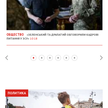
ОБЩЕСТВО
«ЗЕЛЕНСЬКИЙ ТА ДРАПАТИЙ ОБГОВОРИЛИ КАДРОВІ
ПИТАННЯ У ЗСУ»
10:18
ПОЛИТИКА
ПОЛИТИКА
ОБЩЕСТВО
ПОЛИТИКА
ЭКОНОМИКА