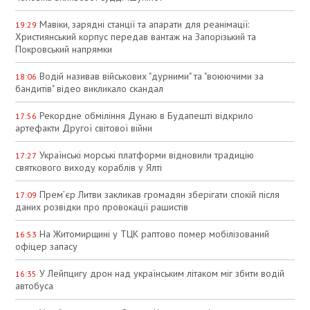
Мавіки, зарядні станції та апарати для реанімації:
19:29
Християнський корпус передав вантаж на Запорізький та
Покровський напрямки
Водій називав військових "дурними" та "воюючими за
18:06
бандитів" відео викликало скандал
Рекордне обміління Дунаю в Будапешті відкрило
17:56
артефакти Другої світової війни
Українські морські платформи відновили традицію
17:27
святкового виходу кораблів у Ялті
Прем’єр Литви закликав громадян зберігати спокій після
17:09
даних розвідки про провокації рашистів
На Житомирщині у ТЦК раптово помер мобілізований
16:53
офіцер запасу
У Лейпцигу дрон над українським літаком міг збити водій
16:35
автобуса