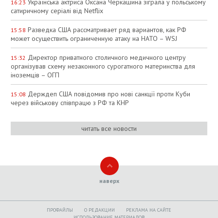
Українська актриса Оксана Черкашина зіграла у польському
16:23
сатиричному серіалі від Netflix
Разведка США рассматривает ряд вариантов, как РФ
15:58
может осуществить ограниченную атаку на НАТО – WSJ
Директор приватного столичного медичного центру
15:32
організував схему незаконного сурогатного материнства для
іноземців – ОГП
Держдеп США повідомив про нові санкції проти Куби
15:08
через військову співпрацю з РФ та КНР
читать все новости
наверх
ПРОФАЙЛЫ
O РЕДАКЦИИ
РЕКЛАМА НА САЙТЕ
ИСПОЛЬЗОВАНИЕ МАТЕРИАЛОВ