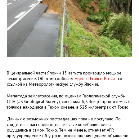
В центральной части Японии 13 августа произошло мощное
землетрясение. Об этом сообщает
Agence France-Presse
со
ссылкой на Метеорологическую службу Японии.
Магнитуда землетрясения, по оценкам Геологической службы
США (US Geological Survey), составила 6,7. Эпицентр подземных
толчков находился в Тихом океане, в 325 километрах от Токио.
Данных о возможных пострадавших пока не поступало. По
свидетельствам очевидцев, сильные колебания почвы
ощущались в самом Токио. Тем не менее, отмечает AFP,
предупреждение об угрозе возникновения цунами объявлено