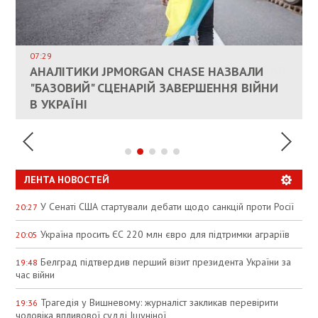
ВЛАСНИКАМ ЗРУЙНОВАНОГО ЖИТЛА
ДОЗВОЛИЛИ НЕ ПЛАТИТИ ЗА КОМУНАЛКУ
ИНТЕГРАЦИЯ УКРАИНЫ В НАТО ВРЯД ЛИ
СОСТОИТСЯ В БЛИЖАЙШЕЕ ВРЕМЯ, –
07:29
КАНДИДАТ В ПРЕМЬЕРЫ ПОЛЬШИ ПРИЗВАЛ
АНАЛІТИКИ JPMORGAN CHASE НАЗВАЛИ
ПАЛИВНИЙ РИНОК РОЗІГРІЛИ ШТУЧНО:
РЮТТЕ
ЕС ПРЕКРАТИТЬ ВОЕННУЮ ПОМОЩЬ
"БАЗОВИЙ" СЦЕНАРІЙ ЗАВЕРШЕННЯ ВІЙНИ
АНАЛІТИКИ ЗВИНУВАТИЛИ АЗС У
УКРАИНЕ
В УКРАЇНІ
СПЕКУЛЯЦІЇ
ЛЕНТА НОВОСТЕЙ
У Сенаті США стартували дебати щодо санкцій проти Росії
20:27
Україна просить ЄС 220 млн євро для підтримки аграріїв
20:05
Белград підтвердив перший візит президента України за
19:48
час війни
Трагедія у Вишневому: журналіст закликав перевірити
19:36
чоловіка впливової судді Ішуніної