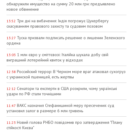
обнаружили имущество на сумму 20 млн грн: предъявлено
новое обвинение
Три дні на вибачення: Індія погрожує Цукербергу
13:52
скасуванням правового захисту та судовим позовом
Туска призвали подписать решение о лишении Зеленского
13:27
ордена
1 млн євро у сміттєвозі: Італійка шукала добу свій
13:03
виграшний лотерейний квиток у відходах
Российский террор: В Черном море враг атаковал сухогруз
12:38
с украинской пшеницей, есть жертвы
Сенатори та експерти в США розкрили, чому українські
12:12
удари по РФ стали точнішими
ВАКС назначил Стефанишиной меру пресечения: суд
11:47
установил залог в размере 6 млн гривень
Новий голова РНБО повідомив про затвердження "Плану
11:23
стійкості Києва"