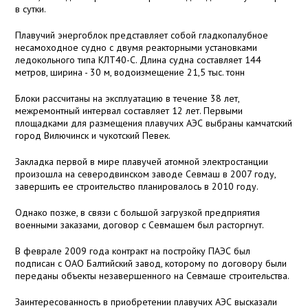
в сутки.
Плавучий энергоблок представляет собой гладкопалубное
несамоходное судно с двумя реакторными установками
ледокольного типа КЛТ40-С. Длина судна составляет 144
метров, ширина - 30 м, водоизмещение 21,5 тыс. тонн
Блоки рассчитаны на эксплуатацию в течение 38 лет,
межремонтный интервал составляет 12 лет. Первыми
площадками для размещения плавучих АЭС выбраны камчатский
город Вилючинск и чукотский Певек.
Закладка первой в мире плавучей атомной электростанции
произошла на северодвинском заводе Севмаш в 2007 году,
завершить ее строительство планировалось в 2010 году.
Однако позже, в связи с большой загрузкой предприятия
военными заказами, договор с Севмашем был расторгнут.
В феврале 2009 года контракт на постройку ПАЭС был
подписан с ОАО Балтийский завод, которому по договору были
переданы объекты незавершенного на Севмаше строительства.
Заинтересованность в приобретении плавучих АЭС высказали