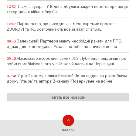
Таємна зустріч: У Відні відбулися закриті переговори щодо
10:32
завершення війни в Україні
Партнерство, що виходить за межі окремих проєктів:
10:07
ZDOROVI та IRC розпочинають новий етап співпраці
Зеленський: Партнери мають необхідні ракети для ППО,
09:43
однак для їх передання Україні потрібні політичні рішення
Насильство всередині самих ЗСУ: Лубінець повідомив про
09:18
побиття мобілізованого у військовій частині на Черкащині
У російському селищі Великий Виток підірвали розробника
07:38
дрону "Упырь" та автора Z-каналу "Повернутые на войне"
читать все новости
наверх