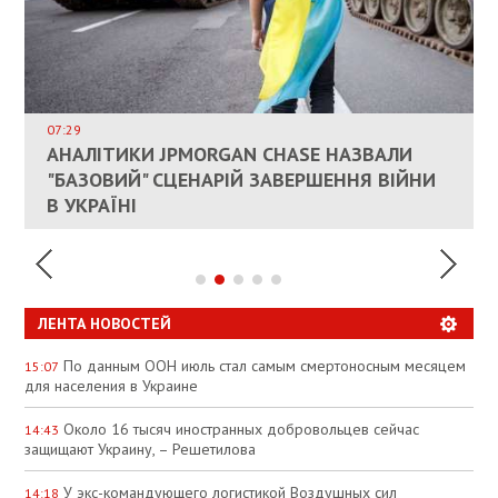
ВЛАСНИКАМ ЗРУЙНОВАНОГО ЖИТЛА
ДОЗВОЛИЛИ НЕ ПЛАТИТИ ЗА КОМУНАЛКУ
ИНТЕГРАЦИЯ УКРАИНЫ В НАТО ВРЯД ЛИ
СОСТОИТСЯ В БЛИЖАЙШЕЕ ВРЕМЯ, –
07:29
КАНДИДАТ В ПРЕМЬЕРЫ ПОЛЬШИ ПРИЗВАЛ
АНАЛІТИКИ JPMORGAN CHASE НАЗВАЛИ
ПАЛИВНИЙ РИНОК РОЗІГРІЛИ ШТУЧНО:
РЮТТЕ
ЕС ПРЕКРАТИТЬ ВОЕННУЮ ПОМОЩЬ
"БАЗОВИЙ" СЦЕНАРІЙ ЗАВЕРШЕННЯ ВІЙНИ
АНАЛІТИКИ ЗВИНУВАТИЛИ АЗС У
УКРАИНЕ
В УКРАЇНІ
СПЕКУЛЯЦІЇ
ЛЕНТА НОВОСТЕЙ
По данным ООН июль стал самым смертоносным месяцем
15:07
для населения в Украине
Около 16 тысяч иностранных добровольцев сейчас
14:43
защищают Украину, – Решетилова
У экс-командующего логистикой Воздушных сил
14:18