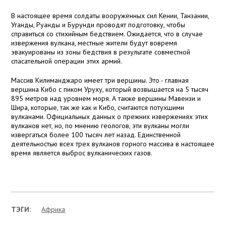
В настоящее время солдаты вооруженных сил Кении, Танзании,
Уганды, Руанды и Бурунди проводят подготовку, чтобы
справиться со стихийным бедствием. Ожидается, что в случае
извержения вулкана, местные жители будут вовремя
эвакуированы из зоны бедствия в результате совместной
спасательной операции этих армий.
Массив Килиманджаро имеет три вершины. Это - главная
вершина Кибо с пиком Уруху, который возвышается на 5 тысяч
895 метров
над уровнем моря. А также вершины Мавензи и
Шира, которые, так же как и Кибо, считаются потухшими
вулканами. Официальных данных о прежних извержениях этих
вулканов нет, но, по мнению геологов, эти вулканы могли
извергаться более 100 тысяч лет назад. Единственной
деятельностью всех трех вулканов горного массива в настоящее
время является выброс вулканических газов.
ТЭГИ:
Африка