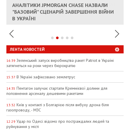
КАНДИДАТ В ПРЕМЬЕРЫ ПОЛЬШИ ПРИЗВАЛ
АНАЛІТИКИ JPMORGAN CHASE НАЗВАЛИ
ПАЛИВНИЙ РИНОК РОЗІГРІЛИ ШТУЧНО:
РЮТТЕ
ЕС ПРЕКРАТИТЬ ВОЕННУЮ ПОМОЩЬ
"БАЗОВИЙ" СЦЕНАРІЙ ЗАВЕРШЕННЯ ВІЙНИ
АНАЛІТИКИ ЗВИНУВАТИЛИ АЗС У
УКРАИНЕ
В УКРАЇНІ
СПЕКУЛЯЦІЇ
ЛЕНТА НОВОСТЕЙ
Зеленський: запуск виробництва ракет Patriot в Україні
16:39
затягнеться на роки через бюрократію
В Україні зафіксовано землетрус
15:37
Пентагон залучає стартапи Кремнієвої долини для
14:35
поповнення арсеналу дешевими ракетами
Київ у контакті з Болгарією після вибуху дрона біля
13:32
газопроводу, - МЗС
Удар по Одесі: відомо про постраждалих людей та
12:29
руйнування у місті