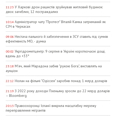
У Харкові дрон рашистів зруйнував житловий будинок:
11:23
двоє загиблих, 12 постраждалих
Адміністратор чату "Протест" Віталій Камка затриманий як
10:14
СЗЧ в Черкасах
Нестача пального й забезпечення в ЗСУ ставить під сумнів
09:06
ефективність МО, - думка
Укргідрометцентр: 9 серпня в Україні короткочасні дощі,
00:02
вдень до +33°
М'яч, який Марадона забив "рукою Бога", виставлять на
23:18
аукціон
Нолан на фільмі "Одіссея" заробив понад 1 млрд доларів
22:12
З 2022 року доходи Пхеньяну зросли до 22 млрд доларів
21:19
– Bloomberg
Правоохоронці Іспанії викрила масштабну мережу
20:13
переправлення мігрантів