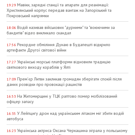
Мавіки, зарядні станції та апарати для реанімації:
19:29
Християнський корпус передав вантаж на Запорізький та
Покровський напрямки
Водій називав військових "дурними" та "воюючими за
18:06
бандитів" відео викликало скандал
Рекордне обміління Дунаю в Будапешті відкрило
17:56
артефакти Другої світової війни
Українські морські платформи відновили традицію
17:27
святкового виходу кораблів у Ялті
Прем’єр Литви закликав громадян зберігати спокій після
17:09
даних розвідки про провокації рашистів
На Житомирщині у ТЦК раптово помер мобілізований
16:53
офіцер запасу
У Лейпцигу дрон над українським літаком міг збити водій
16:35
автобуса
Українська актриса Оксана Черкашина зіграла у польському
16:23