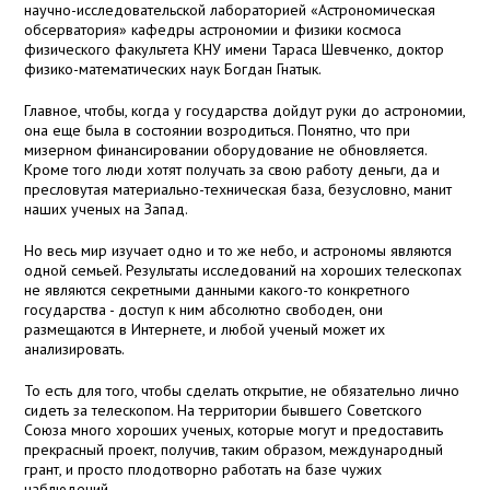
научно-исследовательской лабораторией «Астрономическая
обсерватория» кафедры астрономии и физики космоса
физического факультета КНУ имени Тараса Шевченко, доктор
физико-математических наук Богдан Гнатык.
Главное, чтобы, когда у государства дойдут руки до астрономии,
она еще была в состоянии возродиться. Понятно, что при
мизерном финансировании оборудование не обновляется.
Кроме того люди хотят получать за свою работу деньги, да и
пресловутая материально-техническая база, безусловно, манит
наших ученых на Запад.
Но весь мир изучает одно и то же небо, и астрономы являются
одной семьей. Результаты исследований на хороших телескопах
не являются секретными данными какого-то конкретного
государства - доступ к ним абсолютно свободен, они
размещаются в Интернете, и любой ученый может их
анализировать.
То есть для того, чтобы сделать открытие, не обязательно лично
сидеть за телескопом. На территории бывшего Советского
Союза много хороших ученых, которые могут и предоставить
прекрасный проект, получив, таким образом, международный
грант, и просто плодотворно работать на базе чужих
наблюдений.