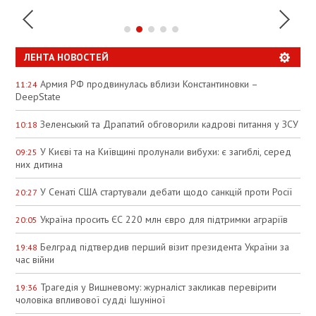
ЛЕНТА НОВОСТЕЙ
Армия РФ продвинулась вблизи Константиновки –
11:24
DeepState
Зеленський та Драпатий обговорили кадрові питання у ЗСУ
10:18
У Києві та на Київщині пролунали вибухи: є загиблі, серед
09:25
них дитина
У Сенаті США стартували дебати щодо санкцій проти Росії
20:27
Україна просить ЄС 220 млн євро для підтримки аграріїв
20:05
Белград підтвердив перший візит президента України за
19:48
час війни
Трагедія у Вишневому: журналіст закликав перевірити
19:36
чоловіка впливової судді Ішуніної