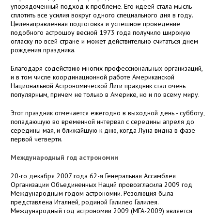
упорядоченный подход к проблеме. Его идеей стала мысль
сплотить все усилия вокруг одного специального дня в году.
Целенаправленная подготовка и успешное проведение
подобного астрошоу весной 1973 года получило широкую
огласку по всей стране и может действительно считаться днем
рождения праздника.
Благодаря содействию многих профессиональных организаций,
и в том числе координационной работе Американской
Национальной Астрономической Лиги праздник стал очень
популярным, причем не только в Америке, но и по всему миру.
Этот праздник отмечается ежегодно в выходной день - субботу,
попадающую во временной интервал с середины апреля до
середины мая, и ближайшую к дню, когда Луна видна в фазе
первой четверти.
Международный год астрономии
20-го декабря 2007 года 62-я Генеральная Ассамблея
Организации Объединенных Наций провозгласила 2009 год
Международным годом астрономии. Резолюция была
представлена Италией, родиной Галилео Галилея.
Международный год астрономии 2009 (МГА-2009) является