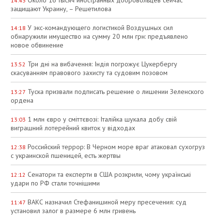
Около 16 тысяч иностранных добровольцев сейчас
14:43
защищают Украину, – Решетилова
У экс-командующего логистикой Воздушных сил
14:18
обнаружили имущество на сумму 20 млн грн: предъявлено
новое обвинение
Три дні на вибачення: Індія погрожує Цукербергу
13:52
скасуванням правового захисту та судовим позовом
Туска призвали подписать решение о лишении Зеленского
13:27
ордена
1 млн євро у сміттєвозі: Італійка шукала добу свій
13:03
виграшний лотерейний квиток у відходах
Российский террор: В Черном море враг атаковал сухогруз
12:38
с украинской пшеницей, есть жертвы
Сенатори та експерти в США розкрили, чому українські
12:12
удари по РФ стали точнішими
ВАКС назначил Стефанишиной меру пресечения: суд
11:47
установил залог в размере 6 млн гривень