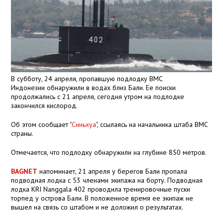
В субботу, 24 апреля, пропавшую подлодку ВМС
Индонезии обнаружили в водах близ Бали. Ее поиски
продолжались с 21 апреля, сегодня утром на подлодке
закончился кислород.
Об этом сообщает "
Синьхуа
", ссылаясь на начальника штаба ВМС
страны.
Отмечается, что подлодку обнаружили на глубине 850 метров.
BAGNET
напоминает, 21 апреля у берегов Бали пропала
подводная лодка с 53 членами экипажа на борту. Подводная
лодка KRI Nanggala 402 проводила тренировочные пуски
торпед у острова Бали. В положенное время ее экипаж не
вышел на связь со штабом и не доложил о результатах.