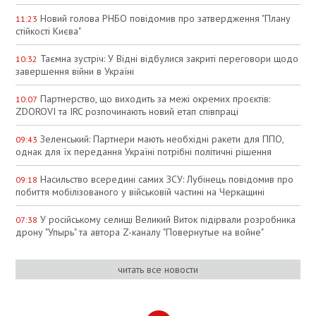
Новий голова РНБО повідомив про затвердження "Плану
11:23
стійкості Києва"
Таємна зустріч: У Відні відбулися закриті переговори щодо
10:32
завершення війни в Україні
Партнерство, що виходить за межі окремих проєктів:
10:07
ZDOROVI та IRC розпочинають новий етап співпраці
Зеленський: Партнери мають необхідні ракети для ППО,
09:43
однак для їх передання Україні потрібні політичні рішення
Насильство всередині самих ЗСУ: Лубінець повідомив про
09:18
побиття мобілізованого у військовій частині на Черкащині
У російському селищі Великий Виток підірвали розробника
07:38
дрону "Упырь" та автора Z-каналу "Повернутые на войне"
читать все новости