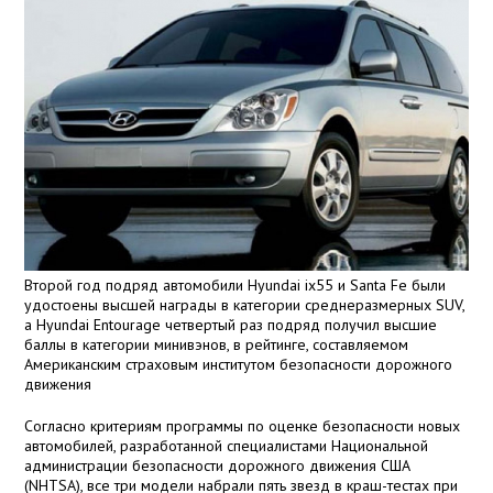
Второй год подряд автомобили Hyundai ix55 и Santa Fe были
удостоены высшей награды в категории среднеразмерных SUV,
а Hyundai Entourage четвертый раз подряд получил высшие
баллы в категории минивэнов, в рейтинге, составляемом
Американским страховым институтом безопасности дорожного
движения
Согласно критериям программы по оценке безопасности новых
автомобилей, разработанной специалистами Национальной
администрации безопасности дорожного движения США
(NHTSA), все три модели набрали пять звезд в краш-тестах при