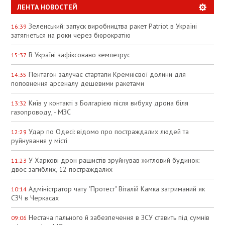
ЛЕНТА НОВОСТЕЙ
Зеленський: запуск виробництва ракет Patriot в Україні
16:39
затягнеться на роки через бюрократію
В Україні зафіксовано землетрус
15:37
Пентагон залучає стартапи Кремнієвої долини для
14:35
поповнення арсеналу дешевими ракетами
Київ у контакті з Болгарією після вибуху дрона біля
13:32
газопроводу, - МЗС
Удар по Одесі: відомо про постраждалих людей та
12:29
руйнування у місті
У Харкові дрон рашистів зруйнував житловий будинок:
11:23
двоє загиблих, 12 постраждалих
Адміністратор чату "Протест" Віталій Камка затриманий як
10:14
СЗЧ в Черкасах
Нестача пального й забезпечення в ЗСУ ставить під сумнів
09:06