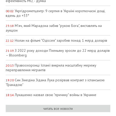
ефективність МО, - думка
Укргідрометцентр: 9 серпня в Україні короткочасні дощі,
00:02
вдень до +33°
М'яч, який Марадона забив "рукою Бога", виставлять на
23:18
аукціон
Нолан на фільмі "Одіссея" заробив понад 1 млрд доларів
22:12
З 2022 року доходи Пхеньяну зросли до 22 млрд доларів
21:19
– Bloomberg
Правоохоронці Іспанії викрила масштабну мережу
20:13
переправлення мігрантів
Син Зінедіна Зідана Лука розірвав контракт з іспанською
19:20
"Гранадою"
Лукашенко назвал свою "причину" войны в Украине
18:14
читать все новости