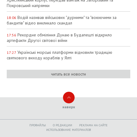
Покровський напрямки
Водій називав військових "дурними" та "воюючими за
18:06
бандитів" відео викликало скандал
Рекордне обміління Дунаю в Будапешті відкрило
17:56
артефакти Другої світової війни
Українські морські платформи відновили традицію
17:27
святкового виходу кораблів у Ялті
читать все новости
наверх
ПРОФАЙЛЫ
O РЕДАКЦИИ
РЕКЛАМА НА САЙТЕ
ИСПОЛЬЗОВАНИЕ МАТЕРИАЛОВ