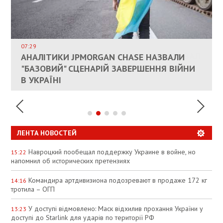
ВЛАСНИКАМ ЗРУЙНОВАНОГО ЖИТЛА
ДОЗВОЛИЛИ НЕ ПЛАТИТИ ЗА КОМУНАЛКУ
ИНТЕГРАЦИЯ УКРАИНЫ В НАТО ВРЯД ЛИ
СОСТОИТСЯ В БЛИЖАЙШЕЕ ВРЕМЯ, –
07:29
КАНДИДАТ В ПРЕМЬЕРЫ ПОЛЬШИ ПРИЗВАЛ
АНАЛІТИКИ JPMORGAN CHASE НАЗВАЛИ
ПАЛИВНИЙ РИНОК РОЗІГРІЛИ ШТУЧНО:
РЮТТЕ
ЕС ПРЕКРАТИТЬ ВОЕННУЮ ПОМОЩЬ
"БАЗОВИЙ" СЦЕНАРІЙ ЗАВЕРШЕННЯ ВІЙНИ
АНАЛІТИКИ ЗВИНУВАТИЛИ АЗС У
УКРАИНЕ
В УКРАЇНІ
СПЕКУЛЯЦІЇ
ЛЕНТА НОВОСТЕЙ
Навроцкий пообещал поддержку Украине в войне, но
15:22
напомнил об исторических претензиях
Командира артдивизиона подозревают в продаже 172 кг
14:16
тротила – ОГП
У доступі відмовлено: Маск відхилив прохання України у
13:23
доступі до Starlink для ударів по території РФ