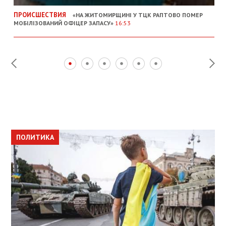
ПРОИСШЕСТВИЯ
«НА ЖИТОМИРЩИНІ У ТЦК РАПТОВО ПОМЕР
МОБІЛІЗОВАНИЙ ОФІЦЕР ЗАПАСУ»
16:53
ПОЛИТИКА
ПОЛИТИКА
ОБЩЕСТВО
ПОЛИТИКА
ЭКОНОМИКА