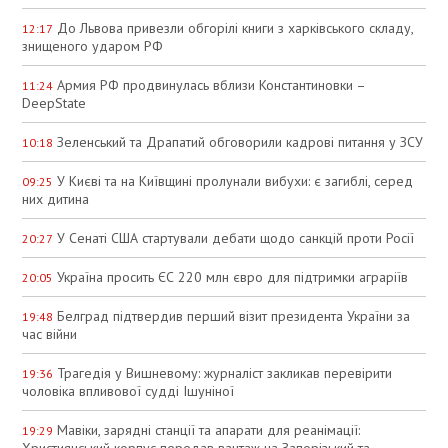
До Львова привезли обгорілі книги з харківського складу,
12:17
знищеного ударом РФ
Армия РФ продвинулась вблизи Константиновки –
11:24
DeepState
Зеленський та Драпатий обговорили кадрові питання у ЗСУ
10:18
У Києві та на Київщині пролунали вибухи: є загиблі, серед
09:25
них дитина
У Сенаті США стартували дебати щодо санкцій проти Росії
20:27
Україна просить ЄС 220 млн євро для підтримки аграріїв
20:05
Белград підтвердив перший візит президента України за
19:48
час війни
Трагедія у Вишневому: журналіст закликав перевірити
19:36
чоловіка впливової судді Ішуніної
Мавіки, зарядні станції та апарати для реанімації:
19:29
Християнський корпус передав вантаж на Запорізький та