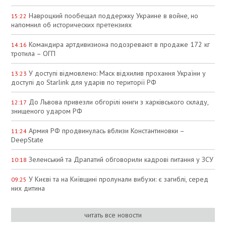
Навроцкий пообещал поддержку Украине в войне, но
15:22
напомнил об исторических претензиях
Командира артдивизиона подозревают в продаже 172 кг
14:16
тротила – ОГП
У доступі відмовлено: Маск відхилив прохання України у
13:23
доступі до Starlink для ударів по території РФ
До Львова привезли обгорілі книги з харківського складу,
12:17
знищеного ударом РФ
Армия РФ продвинулась вблизи Константиновки –
11:24
DeepState
Зеленський та Драпатий обговорили кадрові питання у ЗСУ
10:18
У Києві та на Київщині пролунали вибухи: є загиблі, серед
09:25
них дитина
читать все новости