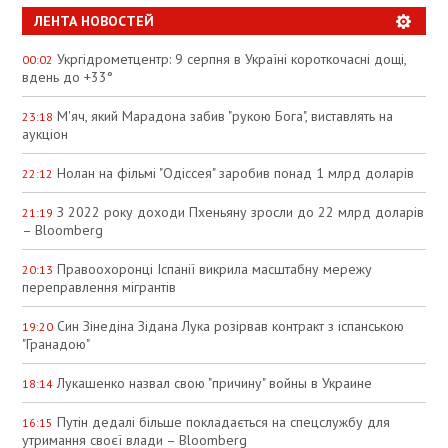
ЛЕНТА НОВОСТЕЙ
Укргідрометцентр: 9 серпня в Україні короткочасні дощі,
00:02
вдень до +33°
М'яч, який Марадона забив "рукою Бога", виставлять на
23:18
аукціон
Нолан на фільмі "Одіссея" заробив понад 1 млрд доларів
22:12
З 2022 року доходи Пхеньяну зросли до 22 млрд доларів
21:19
– Bloomberg
Правоохоронці Іспанії викрила масштабну мережу
20:13
переправлення мігрантів
Син Зінедіна Зідана Лука розірвав контракт з іспанською
19:20
"Гранадою"
Лукашенко назвал свою "причину" войны в Украине
18:14
Путін дедалі більше покладається на спецслужбу для
16:15
утримання своєї влади – Bloomberg