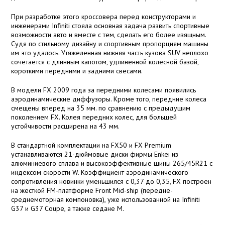
При разработке этого кроссовера перед конструкторами и
инженерами Infiniti стояла основная задача развить спортивные
возможности авто и вместе с тем, сделать его более изящным.
Судя по стильному дизайну и спортивным пропорциям машины
им это удалось. Утяжеленная нижняя часть кузова SUV неплохо
сочетается с длинным капотом, удлиненной колесной базой,
короткими передними и задними свесами.
В модели FX 2009 года за передними колесами появились
аэродинамические диффузоры. Кроме того, передние колеса
смещены вперед на 35 мм. по сравнению с предыдущим
поколением FX. Колея передних колес, для большей
устойчивости расширена на 43 мм.
В стандартной комплектации на FX50 и FX Premium
устанавливаются 21-дюймовые диски фирмы Enkei из
алюминиевого сплава и высокоэффективные шины 265/45R21 с
индексом скорости W. Коэффициент аэродинамического
сопротивления новинки уменьшился с 0,37 до 0,35, FX построен
на жесткой FM-платформе Front Mid-ship (передне-
среднемоторная компоновка), уже использованной на Infiniti
G37 и G37 Coupe, а также седане М.