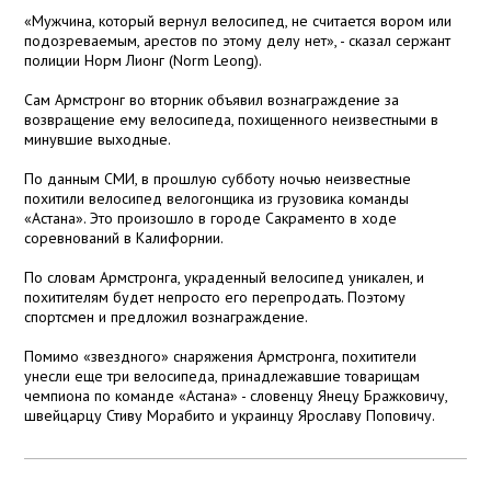
«Мужчина, который вернул велосипед, не считается вором или
подозреваемым, арестов по этому делу нет», - сказал сержант
полиции Норм Лионг (Norm Leong).
Сам Армстронг во вторник объявил вознаграждение за
возвращение ему велосипеда, похищенного неизвестными в
минувшие выходные.
По данным СМИ, в прошлую субботу ночью неизвестные
похитили велосипед велогонщика из грузовика команды
«Астана». Это произошло в городе Сакраменто в ходе
соревнований в Калифорнии.
По словам Армстронга, украденный велосипед уникален, и
похитителям будет непросто его перепродать. Поэтому
спортсмен и предложил вознаграждение.
Помимо «звездного» снаряжения Армстронга, похитители
унесли еще три велосипеда, принадлежавшие товарищам
чемпиона по команде «Астана» - словенцу Янецу Бражковичу,
швейцарцу Стиву Морабито и украинцу Ярославу Поповичу.