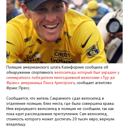
Полиция американского штата Калифорния сообщила об
обнаружении спортивного
велосипеда, который был украден у
семикратного победителя многодневной велогонки «Тур де
Франс» американца Лэнса Армстронга
, сообщает агентство
Франс Пресс.
Сообщается, что житель Сакраменто сдал велосипед в
отделение полиции, близ места, где была совершена кража.
Имя вернувшего велосипед в полиции не сообщили, так как
пока идет расследование преступления. Сам велосипед,
стоимость которого может достигать 20 тысяч евро, вернули
владельцу.