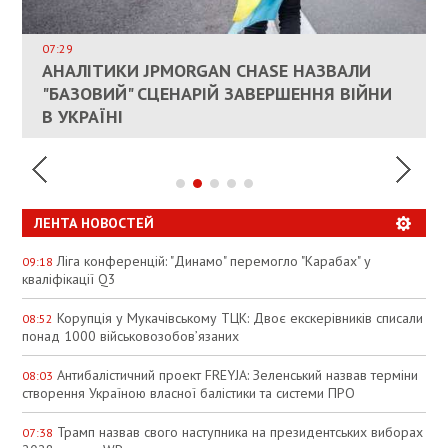
ВЛАСНИКАМ ЗРУЙНОВАНОГО ЖИТЛА
ДОЗВОЛИЛИ НЕ ПЛАТИТИ ЗА КОМУНАЛКУ
ИНТЕГРАЦИЯ УКРАИНЫ В НАТО ВРЯД ЛИ
СОСТОИТСЯ В БЛИЖАЙШЕЕ ВРЕМЯ, –
07:29
КАНДИДАТ В ПРЕМЬЕРЫ ПОЛЬШИ ПРИЗВАЛ
АНАЛІТИКИ JPMORGAN CHASE НАЗВАЛИ
ПАЛИВНИЙ РИНОК РОЗІГРІЛИ ШТУЧНО:
РЮТТЕ
ЕС ПРЕКРАТИТЬ ВОЕННУЮ ПОМОЩЬ
"БАЗОВИЙ" СЦЕНАРІЙ ЗАВЕРШЕННЯ ВІЙНИ
АНАЛІТИКИ ЗВИНУВАТИЛИ АЗС У
УКРАИНЕ
В УКРАЇНІ
СПЕКУЛЯЦІЇ
ЛЕНТА НОВОСТЕЙ
Ліга конференцій: "Динамо" перемогло "Карабах" у
09:18
кваліфікації Q3
Корупція у Мукачівському ТЦК: Двоє екскерівників списали
08:52
понад 1000 військовозобов’язаних
Антибалістичний проект FREYJA: Зеленський назвав терміни
08:03
створення Україною власної балістики та системи ПРО
Трамп назвав свого наступника на президентських виборах
07:38