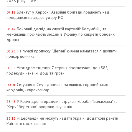
2028 року – WP
Блекаут у Херсоні: Аварійні бригади працюють над
07:12
ліквідацією наслідків удару РФ
Бойовий досвід на службі картелій: Колумбійці та
06:47
мексиканці посилають людей в Україну по секрети бойових
дронів
На пункті пропуску "Шегині" киянин намагався підкупити
06:23
прикордонника
Укргідрометцентр: 7 серпня прогнозують до +38°,
05:58
подекуди - значні дощі та грози
Ситуація в Сеуті довела вразливість європейських
00:01
кордонів, - єврокомісар
У Керчі дрони вразили патрульні кораблі "Балаклава" та
23:45
"Керч" берегової охорони окупантів
Нідерланди не можуть надати Україні додаткові ракети
23:13
Patriot зі своїх запасів