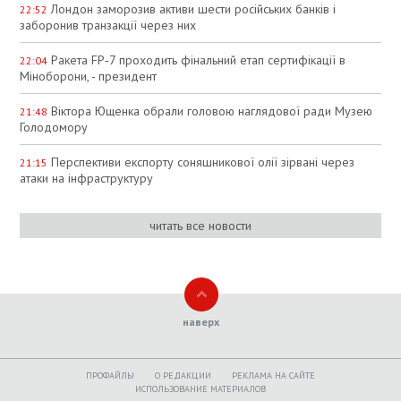
Лондон заморозив активи шести російських банків і
22:52
заборонив транзакції через них
Ракета FP‑7 проходить фінальний етап сертифікації в
22:04
Міноборони, - президент
Віктора Ющенка обрали головою наглядової ради Музею
21:48
Голодомору
Перспективи експорту соняшникової олії зірвані через
21:15
атаки на інфраструктуру
читать все новости
наверх
ПРОФАЙЛЫ
O РЕДАКЦИИ
РЕКЛАМА НА САЙТЕ
ИСПОЛЬЗОВАНИЕ МАТЕРИАЛОВ