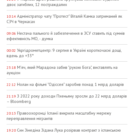
двоє загиблих, 12 постраждалих
Адміністратор чату "Протест" Віталій Камка затриманий як
10:14
СЗЧ в Черкасах
Нестача пального й забезпечення в ЗСУ ставить під сумнів
09:06
ефективність МО, - думка
Укргідрометцентр: 9 серпня в Україні короткочасні дощі,
00:02
вдень до +33°
М'яч, який Марадона забив "рукою Бога", виставлять на
23:18
аукціон
Нолан на фільмі "Одіссея" заробив понад 1 млрд доларів
22:12
З 2022 року доходи Пхеньяну зросли до 22 млрд доларів
21:19
– Bloomberg
Правоохоронці Іспанії викрила масштабну мережу
20:13
переправлення мігрантів
Син Зінедіна Зідана Лука розірвав контракт з іспанською
19:20