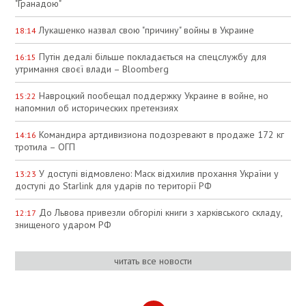
"Гранадою"
Лукашенко назвал свою "причину" войны в Украине
18:14
Путін дедалі більше покладається на спецслужбу для
16:15
утримання своєї влади – Bloomberg
Навроцкий пообещал поддержку Украине в войне, но
15:22
напомнил об исторических претензиях
Командира артдивизиона подозревают в продаже 172 кг
14:16
тротила – ОГП
У доступі відмовлено: Маск відхилив прохання України у
13:23
доступі до Starlink для ударів по території РФ
До Львова привезли обгорілі книги з харківського складу,
12:17
знищеного ударом РФ
читать все новости