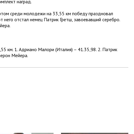
омплект наград.
ртом среди молодежи на 33,55 км победу праздновал
т него отстал немец Патрик Гретш, завоевавший серебро.
йера.
3,55 км. 1. Адриано Малори (Италия) – 41.35,98. 2. Патрик
амерон Мейера.