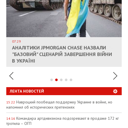
ВЛАСНИКАМ ЗРУЙНОВАНОГО ЖИТЛА
ДОЗВОЛИЛИ НЕ ПЛАТИТИ ЗА КОМУНАЛКУ
ИНТЕГРАЦИЯ УКРАИНЫ В НАТО ВРЯД ЛИ
СОСТОИТСЯ В БЛИЖАЙШЕЕ ВРЕМЯ, –
07:29
КАНДИДАТ В ПРЕМЬЕРЫ ПОЛЬШИ ПРИЗВАЛ
АНАЛІТИКИ JPMORGAN CHASE НАЗВАЛИ
ПАЛИВНИЙ РИНОК РОЗІГРІЛИ ШТУЧНО:
РЮТТЕ
ЕС ПРЕКРАТИТЬ ВОЕННУЮ ПОМОЩЬ
"БАЗОВИЙ" СЦЕНАРІЙ ЗАВЕРШЕННЯ ВІЙНИ
АНАЛІТИКИ ЗВИНУВАТИЛИ АЗС У
УКРАИНЕ
В УКРАЇНІ
СПЕКУЛЯЦІЇ
ЛЕНТА НОВОСТЕЙ
Навроцкий пообещал поддержку Украине в войне, но
15:22
напомнил об исторических претензиях
Командира артдивизиона подозревают в продаже 172 кг
14:16
тротила – ОГП