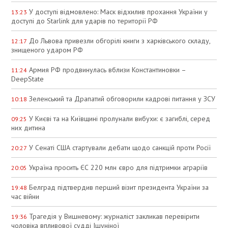
У доступі відмовлено: Маск відхилив прохання України у
13:23
доступі до Starlink для ударів по території РФ
До Львова привезли обгорілі книги з харківського складу,
12:17
знищеного ударом РФ
Армия РФ продвинулась вблизи Константиновки –
11:24
DeepState
Зеленський та Драпатий обговорили кадрові питання у ЗСУ
10:18
У Києві та на Київщині пролунали вибухи: є загиблі, серед
09:25
них дитина
У Сенаті США стартували дебати щодо санкцій проти Росії
20:27
Україна просить ЄС 220 млн євро для підтримки аграріїв
20:05
Белград підтвердив перший візит президента України за
19:48
час війни
Трагедія у Вишневому: журналіст закликав перевірити
19:36
чоловіка впливової судді Ішуніної