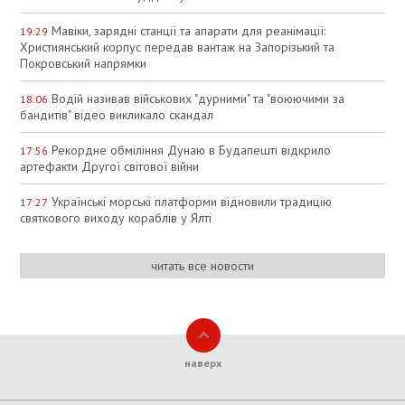
Мавіки, зарядні станції та апарати для реанімації:
19:29
Християнський корпус передав вантаж на Запорізький та
Покровський напрямки
Водій називав військових "дурними" та "воюючими за
18:06
бандитів" відео викликало скандал
Рекордне обміління Дунаю в Будапешті відкрило
17:56
артефакти Другої світової війни
Українські морські платформи відновили традицію
17:27
святкового виходу кораблів у Ялті
читать все новости
наверх