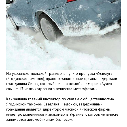
На украинско-польской границе, в пункте пропуска «Устилуг»
(Ягодинская таможня), правоохранительные органы задержали
гражданина Литвы, который вез в автомобиле марки «Ауди»
свыше 13 кг психотропного вещества метамфетамин.
Как заявила главный инспектор по связям с общественностью
Ягодинской таможни Светлана Федонюк, задержанный
гражданин является директором частной литовской фирмы,
имеет родственников и знакомых в Украине, с которыми вместе
занимается автомобильным бизнесом.