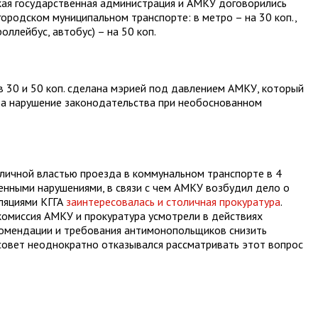
кая государственная администрация и АМКУ договорились
ородском муниципальном транспорте: в метро – на 30 коп.,
оллейбус, автобус) – на 50 коп.
в 30 и 50 коп. сделана мэрией под давлением АМКУ, который
за нарушение законодательства при необоснованном
оличной властью проезда в коммунальном транспорте в 4
ленными нарушениями, в связи с чем АМКУ возбудил дело о
ляциями КГГА
заинтересовалась и столичная прокуратура
.
 комиссия АМКУ и прокуратура усмотрели в действиях
екомендации и требования антимонопольщиков снизить
всовет неоднократно отказывался рассматривать этот вопрос