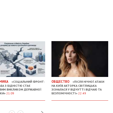
МИКА
ОБЩЕСТВО
«СОЦІАЛЬНИЙ ФРОНТ:
«ПІСЛЯ НІЧНОЇ АТАКИ
БА З БІДНІСТЮ СТАЄ
НА КИЇВ АКТОРКА СВІТЛИЦЬКА
ВИМ ВИКЛИКОМ ДЕРЖАВНОЇ
ЗІЗНАЛАСЯ У ВІДЧУТТІ ВІДЧАЮ ТА
ИКИ»
21:09
БЕЗПОМІЧНОСТІ»
22:49