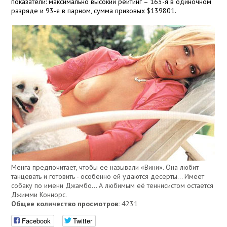
показатели: максимально высокий рейтинг – 163-я в одиночном
разряде и 93-я в парном, сумма призовых $139801.
Менга предпочитает, чтобы ее называли «Вини». Она любит
танцевать и готовить - особенно ей удаются десерты... Имеет
собаку по имени Джамбо… А любимым её теннисистом остается
Джимми Коннорс.
Общее количество просмотров:
4231
Facebook
Twitter