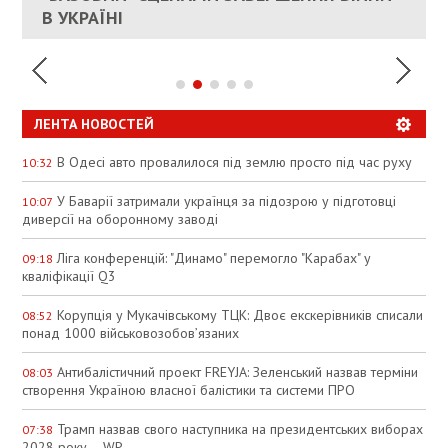
УКРАИНЕ
В УКРАЇНІ
СПЕКУЛЯЦІЇ
ЛЕНТА НОВОСТЕЙ
В Одесі авто провалилося під землю просто під час руху
10:32
У Баварії затримали українця за підозрою у підготовці
10:07
диверсії на оборонному заводі
Ліга конференцій: "Динамо" перемогло "Карабах" у
09:18
кваліфікації Q3
Корупція у Мукачівському ТЦК: Двоє екскерівників списали
08:52
понад 1000 військовозобов’язаних
Антибалістичний проект FREYJA: Зеленський назвав терміни
08:03
створення Україною власної балістики та системи ПРО
Трамп назвав свого наступника на президентських виборах
07:38
2028 року – WP