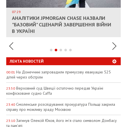
ДОЗВОЛИЛИ НЕ ПЛАТИТИ ЗА КОМУНАЛКУ
ИНТЕГРАЦИЯ УКРАИНЫ В НАТО ВРЯД ЛИ
СОСТОИТСЯ В БЛИЖАЙШЕЕ ВРЕМЯ, –
07:29
КАНДИДАТ В ПРЕМЬЕРЫ ПОЛЬШИ ПРИЗВАЛ
АНАЛІТИКИ JPMORGAN CHASE НАЗВАЛИ
ПАЛИВНИЙ РИНОК РОЗІГРІЛИ ШТУЧНО:
РЮТТЕ
ЕС ПРЕКРАТИТЬ ВОЕННУЮ ПОМОЩЬ
"БАЗОВИЙ" СЦЕНАРІЙ ЗАВЕРШЕННЯ ВІЙНИ
АНАЛІТИКИ ЗВИНУВАТИЛИ АЗС У
УКРАИНЕ
В УКРАЇНІ
СПЕКУЛЯЦІЇ
ЛЕНТА НОВОСТЕЙ
На Донеччині запровадили примусову евакуацію 525
00:01
дітей через обстріли
Верховний суд Швеції остаточно передав Україні
23:50
конфісковане судно Caffa
Смоленське розслідування: прокуратура Польщі закрила
23:40
справу про можливу зраду Москвою
Загинув Олексій Юков, його ім’я стало символом Донбасу
23:10
та пам’яті