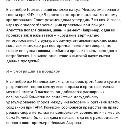
В сентябре Госинвестиций вынесло на суд Межведомственного
совета при КМУ еще 9 проектов, которые подлежат льготному
кредитованию. Совет рекомендовал утвердить 7 из них. И снова,
наряду с энергосберегающими проектами, под прицел
Агентства попала свинина, шины и цемент. Например, один из
проектов так и называется – «Создание вертикально
интегрированной структуры с замкнутым циклом производства
мяса свинины». Еще раз повторимся – никто не говорит, что
стране не нужна свинина, колбаса и прочие товары народного
потребления. Но, какое отношение к высокой науке имеют
данные продукты?
Я – смотрящий за порядком
В сентябре же Ивченко замахнулся на роль третейского судьи в
разрешении споров между инвесторами и представителями
местной власти. В частности он добивается расширения
полномочий Комиссии по содействию досудебному
урегулированию споров между инвесторами и органами власти,
созданной при ГАИИ. Комиссии собираются предоставить право
решать споры не только на центральном уровне, но и на местах.
Сама Комиссия была создана в начале года под руководством
первого вице-премьера Николая Азарова.