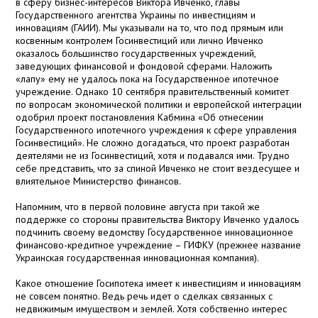
в сферу бизнес-интересов Виктора Ивченко, главы
Государственного агентства Украины по инвестициям и
инновациям (ГАИИ). Мы указывали на то, что под прямым или
косвенным контролем Госинвестиций или лично Ивченко
оказалось большинство государственных учреждений,
заведующих финансовой и фондовой сферами. Наложить
«лапу» ему не удалось пока на Государственное ипотечное
учреждение. Однако 10 сентября правительственный комитет
по вопросам экономической политики и европейской интеграции
одобрил проект постановления Кабмина «Об отнесении
Государственного ипотечного учреждения к сфере управления
Госинвестиций». Не сложно догадаться, что проект разработан
деятелями не из Госинвестиций, хотя и подавался ими. Трудно
себе представить, что за спиной Ивченко не стоит вездесущее и
влиятельное Министерство финансов.
Напомним, что в первой половине августа при такой же
поддержке со стороны правительства Виктору Ивченко удалось
подчинить своему ведомству Государственное инновационное
финансово-кредитное учреждение – ГИФКУ (прежнее название
Украинская государственная инновационная компания).
Какое отношение Госипотека имеет к инвестициям и инновациям
не совсем понятно. Ведь речь идет о сделках связанных с
недвижимым имуществом и землей. Хотя собственно интерес