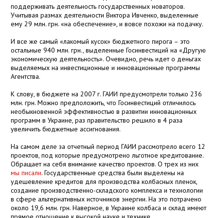
поддерживать деятельность государственных новаторов.
Учитывая размах деятельности Виктора Ивченко, выделенные
ему 29 млн. грн. «на обеспечение», и вовсе похожи на подачку.
И все же самый «лакомый кусок» бюджетного пирога – это
остальные 940 млн. грн., выделенные Госинвестиций на «Другую
экономическую деятельность». Очевидно, речь идет о деньгах
выделяемых на инвестиционные и инновационные программы
Агентства.
К слову, в бюджете на 2007 г. ГАИИ предусмотрели только 236
млн. грн. Можно предположить, что Госинвестиций отличилось
необыкновенной эффективностью в развитии инновационных
программ в Украине, раз правительство решило в 4 раза
увеличить бюджетные ассигнования.
На самом деле за отчетный период ГАИИ рассмотрело всего 12
проектов, под которые предусмотрено льготное кредитование.
Обращает на себя внимание качество проектов. О трех из них
мы писали
. Государственные средства были выделены на
удешевление кредитов для производства колбасных пленок,
создание производственно-складского комплекса и технологии
в сфере альтернативных источников энергии. На это потрачено
около 19,6 млн. грн. Наверное, в Украине колбаса и склад имеют
прямое отношение к высокой науке и технике.