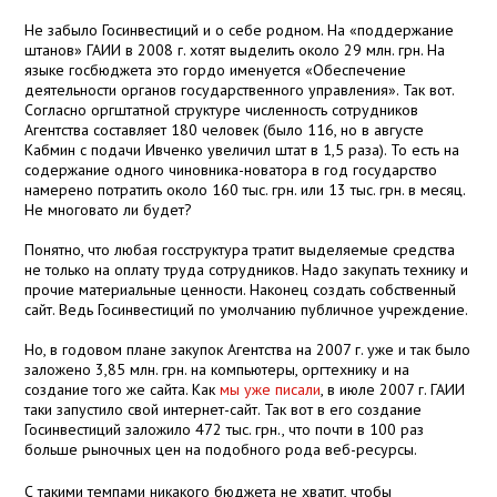
Не забыло Госинвестиций и о себе родном. На «поддержание
штанов» ГАИИ в 2008 г. хотят выделить около 29 млн. грн. На
языке госбюджета это гордо именуется «Обеспечение
деятельности органов государственного управления». Так вот.
Согласно оргштатной структуре численность сотрудников
Агентства составляет 180 человек (было 116, но в августе
Кабмин с подачи Ивченко увеличил штат в 1,5 раза). То есть на
содержание одного чиновника-новатора в год государство
намерено потратить около 160 тыс. грн. или 13 тыс. грн. в месяц.
Не многовато ли будет?
Понятно, что любая госструктура тратит выделяемые средства
не только на оплату труда сотрудников. Надо закупать технику и
прочие материальные ценности. Наконец создать собственный
сайт. Ведь Госинвестиций по умолчанию публичное учреждение.
Но, в годовом плане закупок Агентства на 2007 г. уже и так было
заложено 3,85 млн. грн. на компьютеры, оргтехнику и на
создание того же сайта. Как
мы уже писали
, в июле 2007 г. ГАИИ
таки запустило свой интернет-сайт. Так вот в его создание
Госинвестиций заложило 472 тыс. грн., что почти в 100 раз
больше рыночных цен на подобного рода веб-ресурсы.
С такими темпами никакого бюджета не хватит, чтобы