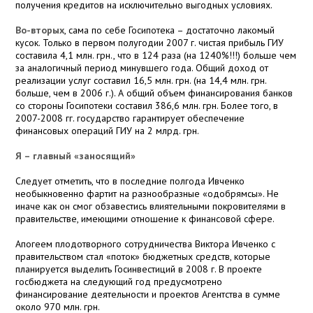
получения кредитов на исключительно выгодных условиях.
Во-вторых
, сама по себе Госипотека – достаточно лакомый
кусок. Только в первом полугодии 2007 г. чистая прибыль ГИУ
составила 4,1 млн. грн., что в 124 раза (на 1240%!!!) больше чем
за аналогичный период минувшего года. Общий доход от
реализации услуг составил 16,5 млн. грн. (на 14,4 млн. грн.
больше, чем в 2006 г.). А общий объем финансирования банков
со стороны Госипотеки составил 386,6 млн. грн. Более того, в
2007-2008 гг. государство гарантирует обеспечение
финансовых операций ГИУ на 2 млрд. грн.
Я – главный «заносящий»
Следует отметить, что в последние полгода Ивченко
необыкновенно фартит на разнообразные «одобрямсы». Не
иначе как он смог обзавестись влиятельными покровителями в
правительстве, имеющими отношение к финансовой сфере.
Апогеем плодотворного сотрудничества Виктора Ивченко с
правительством стал «поток» бюджетных средств, которые
планируется выделить Госинвестиций в 2008 г. В проекте
госбюджета на следующий год предусмотрено
финансирование деятельности и проектов Агентства в сумме
около 970 млн. грн.