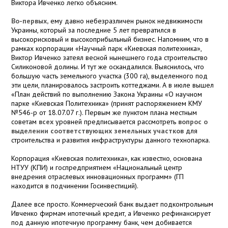
Виктора Ивченко легко объясним.
Во-первых,
ему давно небезразличен рынок недвижимости
Украины, который за последние 5 лет превратился в
высокорисковый и высокоприбыльный бизнес. Напомним, что в
рамках корпорации «Научный парк «Киевская политехника»,
Виктор Ивченко затеял весной нынешнего года строительство
Силиконовой долины. И тут же оскандалился. Выяснилось, что
большую часть земельного участка (300 га), выделенного под
эти цели, планировалось застроить коттеджами. А в июле вышел
«План действий по выполнению Закона Украины «О научном
парке «Киевская Политехника» (принят распоряжением КМУ
№546-р от 18.07.07 г.). Первым же пунктом плана местным
советам
всех
уровней предписывается рассмотреть
вопрос о
выделении соответствующих земельных участков
для
строительства и развития инфраструктуры данного технопарка.
Корпорация «Киевская политехника», как известно, основана
НТУУ (КПИ) и госпредприятием «Национальный центр
внедрения отраслевых инновационных программ» (ГП
находится в подчинении Госинвестиций).
Далее все просто. Коммерческий банк выдает подконтрольным
Ивченко фирмам ипотечный кредит, а Ивченко рефинансирует
под данную ипотечную программу банк, чем добивается