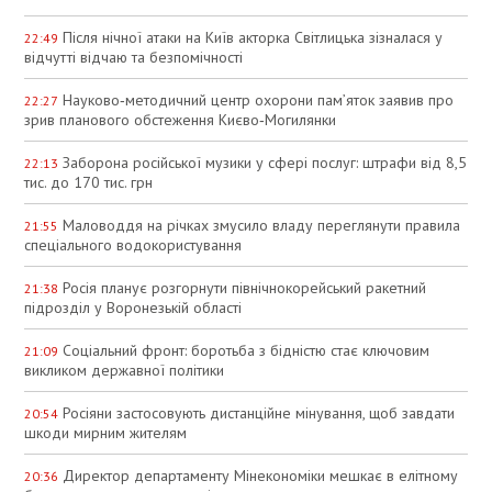
Після нічної атаки на Київ акторка Світлицька зізналася у
22:49
відчутті відчаю та безпомічності
Науково‑методичний центр охорони пам’яток заявив про
22:27
зрив планового обстеження Києво‑Могилянки
Заборона російської музики у сфері послуг: штрафи від 8,5
22:13
тис. до 170 тис. грн
Маловоддя на річках змусило владу переглянути правила
21:55
спеціального водокористування
Росія планує розгорнути північнокорейський ракетний
21:38
підрозділ у Воронезькій області
Соціальний фронт: боротьба з бідністю стає ключовим
21:09
викликом державної політики
Росіяни застосовують дистанційне мінування, щоб завдати
20:54
шкоди мирним жителям
Директор департаменту Мінекономіки мешкає в елітному
20:36