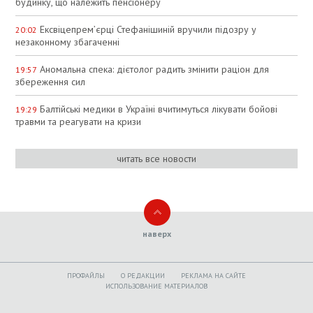
будинку, що належить пенсіонеру
Ексвіцепрем’єрці Стефанішиній вручили підозру у
20:02
незаконному збагаченні
Аномальна спека: дієтолог радить змінити раціон для
19:57
збереження сил
Балтійські медики в Україні вчитимуться лікувати бойові
19:29
травми та реагувати на кризи
читать все новости
наверх
ПРОФАЙЛЫ
O РЕДАКЦИИ
РЕКЛАМА НА САЙТЕ
ИСПОЛЬЗОВАНИЕ МАТЕРИАЛОВ