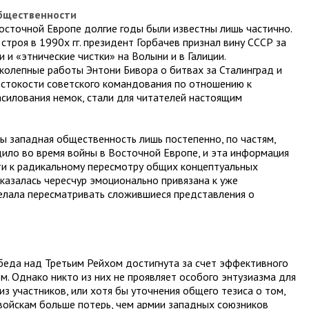
бщественности
осточной Европе долгие годы были известны лишь частично.
строя в 1990х гг. президент Горбачев признал вину СССР за
 и «этнические чистки» на Волыни и в Галиции.
колепные работы Энтони Бивора о битвах за Сталинград и
естокости советского командования по отношению к
силования немок, стали для читателей настоящим
ны западная общественность лишь постепенно, по частям,
ило во время войны в Восточной Европе, и эта информация
ти к радикальному пересмотру общих концептуальных
казалась чересчур эмоционально привязана к уже
елала пересматривать сложившиеся представления о
обеда над Третьим Рейхом достигнута за счет эффективного
. Однако никто из них не проявляет особого энтузиазма для
з участников, или хотя бы уточнения общего тезиса о том,
 войскам больше потерь, чем армии западных союзников