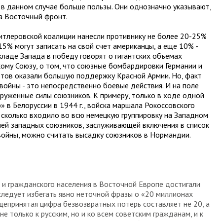
 в данном случае больше пользы. Они однозначно указывают,
а Восточный фронт.
гитлеровской коалиции нанесли противнику не более 20-25%
15% могут записать на свой счет американцы, а еще 10% -
ладе Запада в победу говорят о гигантских объемах
ому Союзу, о том, что союзные бомбардировки Германии и
тов оказали большую поддержку Красной Армии. Но, факт
войны - это непосредственно боевые действия. И на поле
руженные силы союзников. К примеру, только в ходе одной
» в Белоруссии в 1944 г., войска маршала Рокоссовского
 сколько входило во всю немецкую группировку на Западном
ей западных союзников, заслуживающей включения в список
войны, можно считать высадку союзников в Нормандии.
 и гражданского населения в Восточной Европе достигали
следует избегать явно неточной фразы о «20 миллионах
бщепринятая цифра безвозвратных потерь составляет не 20, а
не только к русским, но и ко всем советским гражданам, и к