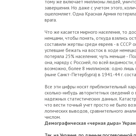
тому же включает миллионы людей, уничт
завершения. Но даже с учетом этого, кол
ошеломляет. Одна Красная Армия потеряла
врага.
Что же касается мирного населения, то до
немцами, чтобы понять, откуда взялись о
составили жертвы среди евреев - в СССР о
успевшие бежать на восток в ходе немецко
потеряла 25% населения; чуть меньше - По
она, наряду с Россией, по всей видимости
возможно, более 8 миллионов: одно лишь 
(ныне Санкт-Петербурга) в 1941-44 г. сост
Все эти цифры носят приблизительный хара
сколько-нибудь авторитетных сведений о п
надежных статистических данных. Катастр
что вести точный учет просто не было во
логических выводов, сравнительного анал
числом.
Демографическая «черная дыра» Укра
Так, на Украине, по данным послевоенной 