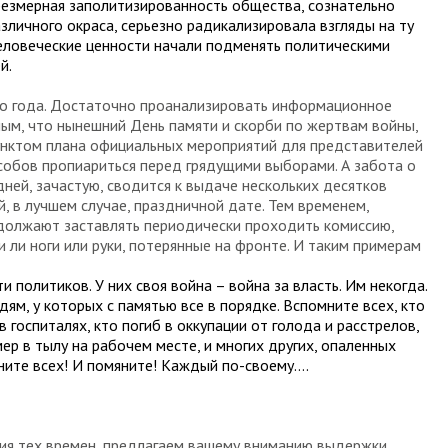
чрезмерная заполитизированность общества, сознательно
зличного окраса, серьезно радикализировала взгляды на ту
человеческие ценности начали подменять политическими
й.
го года. Достаточно проанализировать информационное
ным, что нынешний День памяти и скорби по жертвам войны,
унктом плана официальных мероприятий для представителей
пособов пропиариться перед грядущими выборами. А забота о
ней, зачастую, сводится к выдаче нескольких десятков
, в лучшем случае, праздничной дате. Тем временем,
одолжают заставлять периодически проходить комиссию,
и ли ноги или руки, потерянные на фронте. И таким примерам
 политиков. У них своя война – война за власть. Им некогда.
м, у которых с памятью все в порядке. Вспомните всех, кто
в госпиталях, кто погиб в оккупации от голода и расстрелов,
мер в тылу на рабочем месте, и многих других, опаленных
ните всех! И помяните! Каждый по-своему….
тия тех времен, предлагаем вашему вниманию выдержки