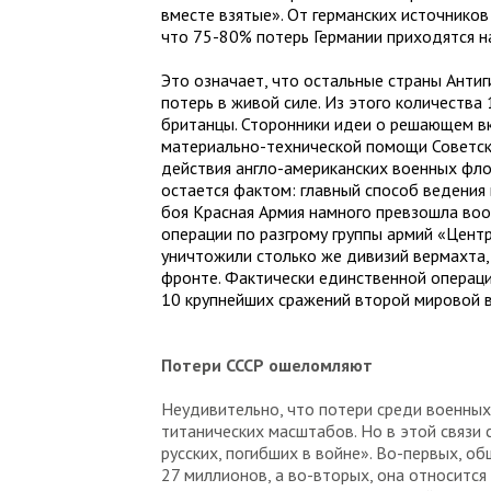
вместе взятые». От германских источников
что 75-80% потерь Германии приходятся н
Это означает, что остальные страны Анти
потерь в живой силе. Из этого количества 
британцы. Сторонники идеи о решающем вк
материально-технической помощи Советск
действия англо-американских военных фло
остается фактом: главный способ ведения 
боя Красная Армия намного превзошла воо
операции по разгрому группы армий «Центр
уничтожили столько же дивизий вермахта,
фронте. Фактически единственной операци
10 крупнейших сражений второй мировой 
Потери СССР ошеломляют
Неудивительно, что потери среди военных
титанических масштабов. Но в этой связи 
русских, погибших в войне». Во-первых, о
27 миллионов, а во-вторых, она относится 