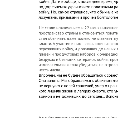
войне. Да, и вообще, в последнее время, 
подогреваемая украинскими политиками ра
войну. Но, самое страшное, что обычные 
лозунгами, призывами и прочей болтологие
Не стало исключением и 22 июня нынешне
пространство страны и становиться понят
стал обычным, даже далеко не главным п
власти. А участие в них – лишь один из с
переживших войну, и доживших до наших д
гривен и продуктовых наборов к очередной
безруких и безногих ветеранов войны, пр
издевательски желая убедиться, не отросл
несть числа….
Впрочем, мы не будем обращаться к совести
Они заняты. Мы обращаемся к обычным людя
не вернулся с полей сражений, умер от ран 
кого лишили жизни в лагерях смерти, кто у
войной и не доживших до сегодня… Вспом
А чтобы немного освежить в памяти собы