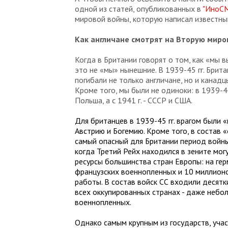
одной из статей, опубликованных в
"ИноС
мировой войны, которую написал известны
Как англичане смотрят на Вторую миро
Когда в Британии говорят о том, как «мы в
это не «мы» нынешние. В 1939-45 гг. Брит
погибали не только англичане, но и канад
Кроме того, мы были не одиноки: в 1939-40
Польша, а с 1941 г. - СССР и США.
Для британцев в 1939-45 гг. врагом были 
Австрию и Богемию. Кроме того, в состав 
самый опасный для Британии период войны 
когда Третий Рейх находился в зените мог
ресурсы большинства стран Европы: на ге
французских военнопленных и 10 миллион
работы. В состав войск СС входили десят
всех оккупированных странах - даже небол
военнопленных.
Однако самым крупным из государств, учас