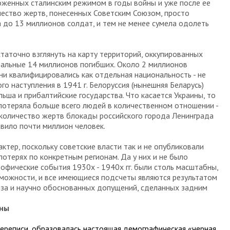
оженных сталинским режимом в годы войны и уже после ее
ичество жертв, понесенных Советским Союзом, просто
 до 13 миллионов солдат, и тем не менее сумела одолеть
статочно взглянуть на карту территорий, оккупированных
стальные 14 миллионов погибших. Около 2 миллионов
ни квалифицировались как отдельная национальность - не
го наступления в 1941 г. Белоруссия (нынешняя Беларусь)
льша и прибалтийские государства. Что касается Украины, то
, потеряла больше всего людей в количественном отношении -
количество жертв блокады российского города Ленинграда
авило почти миллион человек.
ктер, поскольку советские власти так и не опубликовали
отерях по конкретным регионам. Да у них и не было
офические события 1930х - 1940х гг. были столь масштабны,
зможности, и все имеющиеся подсчеты являются результатом
иза и научно обоснованных допущений, сделанных задним
ины
переписи, образовалась настоящая демографическая «черная