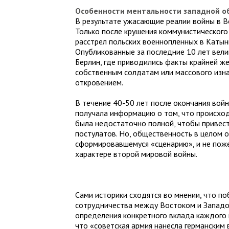
Особенности ментальности западной о
В результате ужасающие реалии войны в В
Только после крушения коммунистического 
расстрел польских военнопленных в Катыни
Опубликованные за последние 10 лет вели
Берлин, где приводились факты крайней ж
собственным солдатам или массового изна
откровением.
В течение 40-50 лет после окончания вой
получала информацию о том, что происход
была недостаточно полной, чтобы привес
постулатов. Но, общественность в целом о
сформировавшемуся «сценарию», и не пож
характере второй мировой войны.
Сами историки сходятся во мнении, что п
сотрудничества между Востоком и Западом
определения конкретного вклада каждого и
что «советская армия нанесла германским