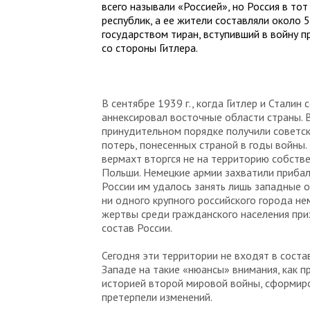
всего называли «Россией», но Россия в то
республик, а ее жители составляли около 
государством тиран, вступивший в войну п
со стороны Гитлера.
В сентябре 1939 г., когда Гитлер и Стали
аннексировал восточные области страны. Вс
принудительном порядке получили советск
потерь, понесенных страной в годы войны. 
вермахт вторгся не на территорию собств
Польши. Немецкие армии захватили прибалт
России им удалось занять лишь западные о
ни одного крупного российского города не
жертвы среди гражданского населения при
состав России.
Сегодня эти территории не входят в соста
Западе на такие «нюансы» внимания, как п
историей второй мировой войны, сформиров
претерпели изменений.