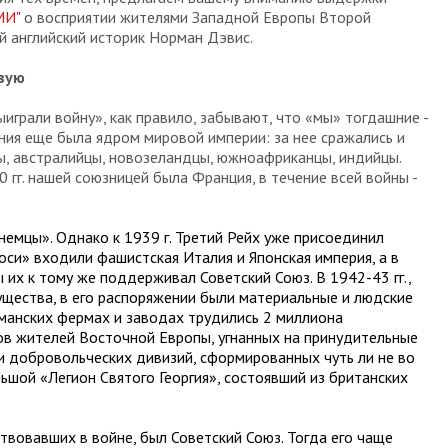
МИ"
о восприятии жителями Западной Европы Второй
й английский историк Норман Дэвис.
вую
ыиграли войну», как правило, забывают, что «мы» тогдашние -
ания еще была ядром мировой империи: за нее сражались и
цы, австралийцы, новозеландцы, южноафриканцы, индийцы.
 гг. нашей союзницей была Франция, в течение всей войны -
«немцы». Однако к 1939 г. Третий Рейх уже присоединил
«оси» входили фашистская Италия и Японская империя, а в
их к тому же поддерживал Советский Союз. В 1942-43 гг.,
ущества, в его распоряжении были материальные и людские
рманских фермах и заводах трудились 2 миллиона
ов жителей Восточной Европы, угнанных на принудительные
ки добровольческих дивизий, сформированных чуть ли не во
ьшой «Легион Святого Георгия», состоявший из британских
твовавших в войне, был Советский Союз. Тогда его чаще