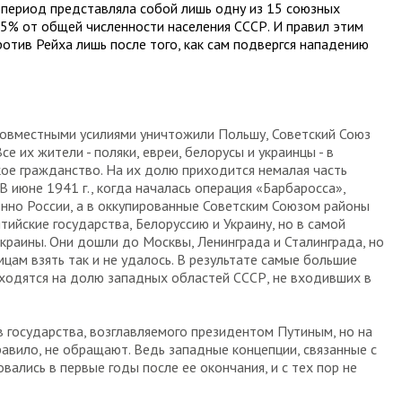
т период представляла собой лишь одну из 15 союзных
55% от общей численности населения СССР. И правил этим
ротив Рейха лишь после того, как сам подвергся нападению
н совместными усилиями уничтожили Польшу, Советский Союз
е их жители - поляки, евреи, белорусы и украинцы - в
ое гражданство. На их долю приходится немалая часть
В июне 1941 г., когда началась операция «Барбаросса»,
енно России, а в оккупированные Советским Союзом районы
ийские государства, Белоруссию и Украину, но в самой
краины. Они дошли до Москвы, Ленинграда и Сталинграда, но
мцам взять так и не удалось. В результате самые большие
ходятся на долю западных областей СССР, не входивших в
в государства, возглавляемого президентом Путиным, но на
равило, не обращают. Ведь западные концепции, связанные с
ались в первые годы после ее окончания, и с тех пор не